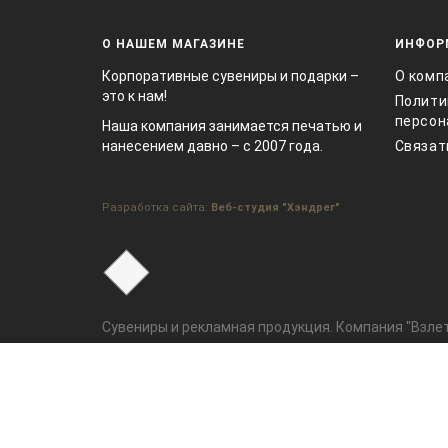
О НАШЕМ МАГАЗИНЕ
ИНФОР
Корпоративные сувениры и подарки –
О комп
это к нам!
Полити
персон
Наша компания занимается печатью и
нанесением давно – с 2007 года.
Связат
Разработка сайта:
Веб-студия "Хэндрег"
Сувениры и рекламная продукция. Компания "Взлет