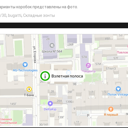
Варианты коробок представлены на фото.
/30
,
bugatti
,
Складные зонты