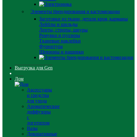
Элементы брендирования и кастомизации
Заготовки из ткани, детали кроя, карманы
Лейблы и шильды
Ленты, стропы, шнуры
Ремувки и пуллеры
Тканевые наклейки
Фурнитура
Шевроны и нашивки
Выгрузка для Gen
Дом
Аксессуары
и средства
для ухода
Ароматические
диффузоры
с
логотипом
Вазы
Декоративные