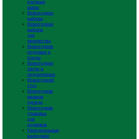
елочные
шары
Новогодние
наборы
Новогодние
наборы
для
творчества
Новогодние
подушки и
пледы
Новогодние
свечи и
подсвечники
Новогодний
стол
Новогодняя
вязаная
одежда
Новогодняя
упаковка
для
подарков
Оригинальные
календари