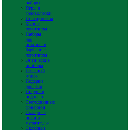
наборы
Игры и
головоломки
Инструменты
Мячи с
логотипом
Наборы
для
пикника и
барбекю с
логотипом
Оптические
приборы
Пляжный
отдых
Подарки
для дачи
Подушки
под шею
Светодиодные
фонарики
Складные
ножи и
мультитулы
Складные