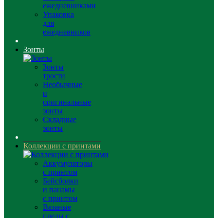
ежедневниками
Упаковка
для
ежедневников
Зонты
Зонты
трости
Необычные
и
оригинальные
зонты
Складные
зонты
Коллекции с принтами
Аккумуляторы
с принтом
Бейсболки
и панамы
с принтом
Вязаные
пледы с