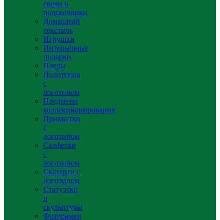
свечи и
подсвечники
Домашний
текстиль
Игрушки
Интерьерные
подарки
Пледы
Полотенца
с
логотипом
Предметы
коллекционирования
Прихватки
с
логотипом
Салфетки
с
логотипом
Скатерти с
логотипом
Статуэтки
и
скульптуры
Фоторамки