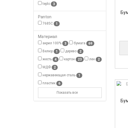
teplo
3
Бум
Panton
7685C
1
Материал
акрил 100%
бумага
3
69
Велюр
дерево
1
2
жесть
картон
лен
4
23
2
МДФ
2
нержавеющая сталь
1
пластик
6
Показать все
Бум