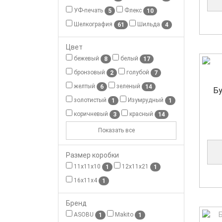
УФ-печать
Флекс
5
10
Шелкография
Шильда
61
4
Цвет
бежевый
белый
8
17
бронзовый
голубой
2
7
желтый
зеленый
6
14
Бу
золотистый
Изумрудный
1
1
коричневый
красный
3
14
Показать все
Размер коробки
11x11x10
12x11x21
1
1
16x11x4
1
Бренд
ASOBU
Makito
1
1