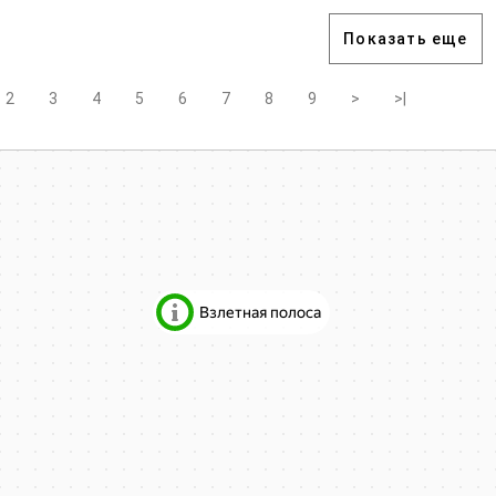
Показать еще
2
3
4
5
6
7
8
9
>
>|