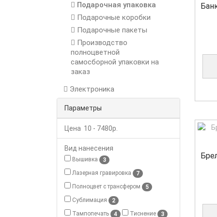
Подарочная упаковка
Банк
Подарочные коробки
Подарочные пакеты
Производство
полноцветной
самосборной упаковки на
заказ
Электроника
Параметры
Цена
10
-
7480
р.
Вид нанесения
Бре
Вышивка
3
Лазерная гравировка
7
Полноцвет с трансфером
5
Сублимация
2
Тампопечать
Тиснение
4
3