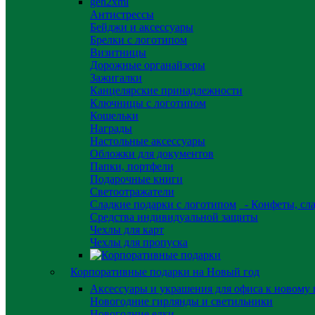
gen2xml
Антистрессы
Бейджи и аксессуары
Брелки с логотипом
Визитницы
Дорожные органайзеры
Зажигалки
Канцелярские принадлежности
Ключницы с логотипом
Кошельки
Награды
Настольные аксессуары
Обложки для документов
Папки, портфели
Подарочные книги
Светоотражатели
Сладкие подарки с логотипом
- Конфеты, сла
Средства индивидуальной защиты
Чехлы для карт
Чехлы для пропуска
Корпоративные подарки на Новый год
Аксессуары и украшения для офиса к новому 
Новогодние гирлянды и светильники
Новогодние елки