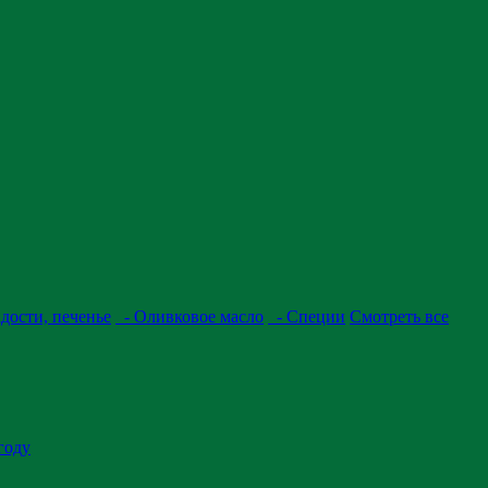
дости, печенье
- Оливковое масло
- Специи
Смотреть все
году