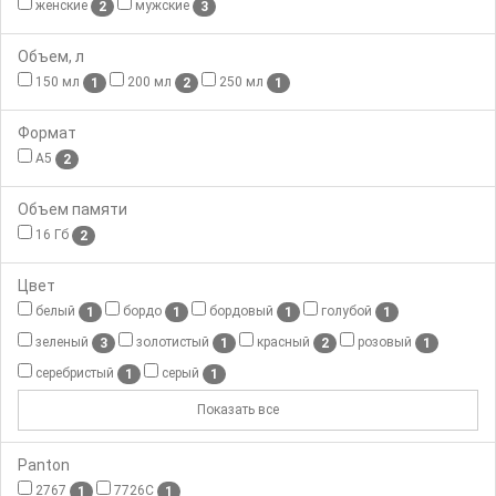
женские
мужские
2
3
Объем, л
150 мл
200 мл
250 мл
1
2
1
Формат
А5
2
Объем памяти
16 Гб
2
Цвет
белый
бордо
бордовый
голубой
1
1
1
1
зеленый
золотистый
красный
розовый
3
1
2
1
серебристый
серый
1
1
Показать все
Panton
2767
7726C
1
1