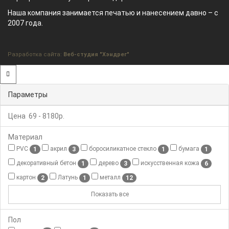
Наша компания занимается печатью и нанесением давно – с
2007 года.
Разработка сайта:
Веб-студия "Хэндрег"
Параметры
Цена
69
-
8180
р.
Материал
PVC
акрил
боросиликатное стекло
бумага
1
3
1
1
декоративный бетон
дерево
искусственная кожа
1
3
6
картон
Латунь
металл
2
1
12
Показать все
Пол