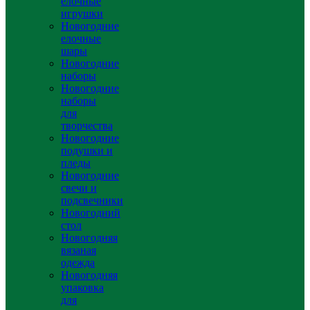
елочные
игрушки
Новогодние
елочные
шары
Новогодние
наборы
Новогодние
наборы
для
творчества
Новогодние
подушки и
пледы
Новогодние
свечи и
подсвечники
Новогодний
стол
Новогодняя
вязаная
одежда
Новогодняя
упаковка
для