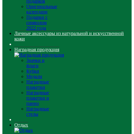
подарков
Оригинальные
календари
Подарки с
символом
2022 года
Личные аксессуары из натуральной и искусственной
кожи
Наградная продукция
Значки и
флаги
Кубки
Медали
Наградные
плакетки
Наградные
плакетки и
панно
Наградные
стелы
Отдых