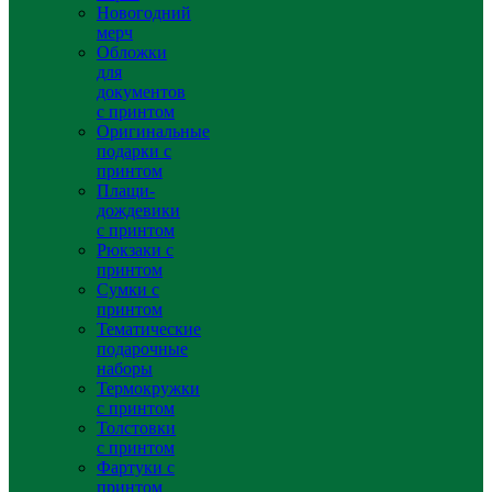
Новогодний
мерч
Обложки
для
документов
с принтом
Оригинальные
подарки с
принтом
Плащи-
дождевики
с принтом
Рюкзаки с
принтом
Сумки с
принтом
Тематические
подарочные
наборы
Термокружки
с принтом
Толстовки
с принтом
Фартуки с
принтом