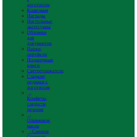
логотипом
Кошельки
Награды
Настольные
аксессуары
Обложки
для
документов
Папки,
портфели
Подарочные
книги
Светоотражатели
Сладкие
подарки с
логотипом
-
Конфеты,
сладости,
печенье
-
Оливковое
масло
- Специи
Смотреть