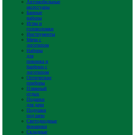
Автомобильные
аксессуары
Банные
наборы
Игры и
головоломки
Инструменты
Мячи с
логотипом
Наборы
для
пикника и
барбекю с
логотипом
Оптические
приборы
Пляжный
отдых
Подарки
для дачи
Подушки
под шею
Светодиодные
фонарики
Складные