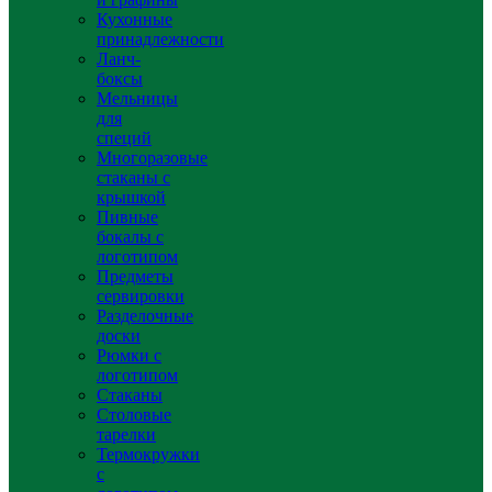
Кухонные
принадлежности
Ланч-
боксы
Мельницы
для
специй
Многоразовые
стаканы с
крышкой
Пивные
бокалы с
логотипом
Предметы
сервировки
Разделочные
доски
Рюмки с
логотипом
Стаканы
Столовые
тарелки
Термокружки
с