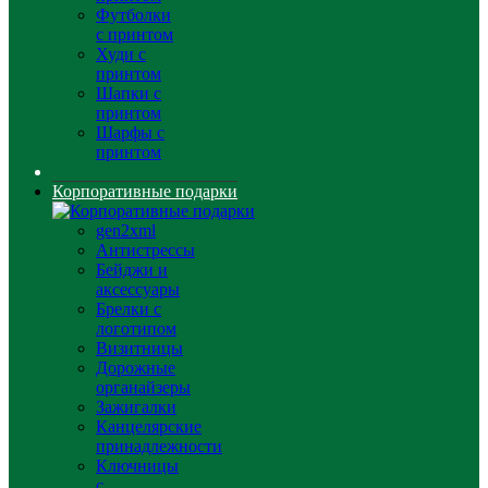
Футболки
с принтом
Худи с
принтом
Шапки с
принтом
Шарфы с
принтом
Корпоративные подарки
gen2xml
Антистрессы
Бейджи и
аксессуары
Брелки с
логотипом
Визитницы
Дорожные
органайзеры
Зажигалки
Канцелярские
принадлежности
Ключницы
с