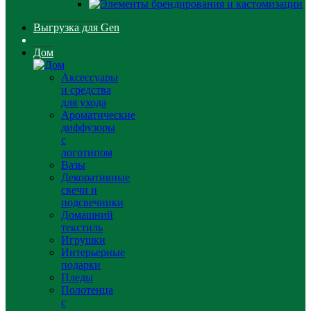
Выгрузка для Gen
Дом
Аксессуары
и средства
для ухода
Ароматические
диффузоры
с
логотипом
Вазы
Декоративные
свечи и
подсвечники
Домашний
текстиль
Игрушки
Интерьерные
подарки
Пледы
Полотенца
с