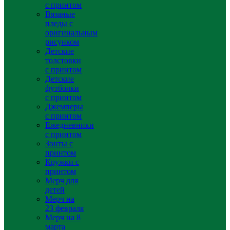
с принтом
Вязаные
пледы с
оригинальным
рисунком
Детские
толстовки
с принтом
Детские
футболки
с принтом
Джемперы
с принтом
Ежедневники
с принтом
Зонты с
принтом
Кружки с
принтом
Мерч для
детей
Мерч на
23 февраля
Мерч на 8
марта