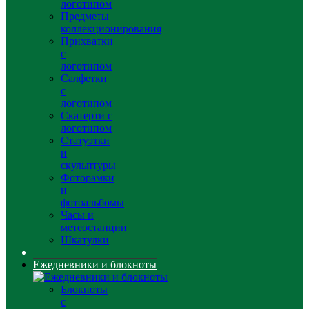
логотипом
Предметы
коллекционирования
Прихватки
с
логотипом
Салфетки
с
логотипом
Скатерти с
логотипом
Статуэтки
и
скульптуры
Фоторамки
и
фотоальбомы
Часы и
метеостанции
Шкатулки
Ежедневники и блокноты
Блокноты
с