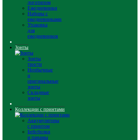
логотипом
Ежедневники
Наборы с
ежедневниками
Упаковка
для
ежедневников
Зонты
Зонты
трости
Необычные
и
оригинальные
зонты
Складные
зонты
Коллекции с принтами
Аккумуляторы
с принтом
Бейсболки
и панамы