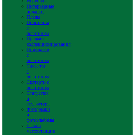
Игрушки
Интерьерные
подарки
Пледы
Полотенца
с
логотипом
Предметы
коллекционирования
Прихватки
с
логотипом
Салфетки
с
логотипом
Скатерти с
логотипом
Статуэтки
и
скульптуры
Фоторамки
и
фотоальбомы
Часы и
метеостанции