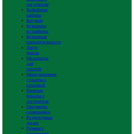
логотипом
Кофейные
наборы
Кружки
Кувшины
и графины
Кухонные
принадлежности
Ланч-
боксы
Мельницы
для
специй
Многоразовые
стаканы с
крышкой
Пивные
бокалы с
логотипом
Предметы
сервировки
Разделочные
доски
Рюмки с
логотипом