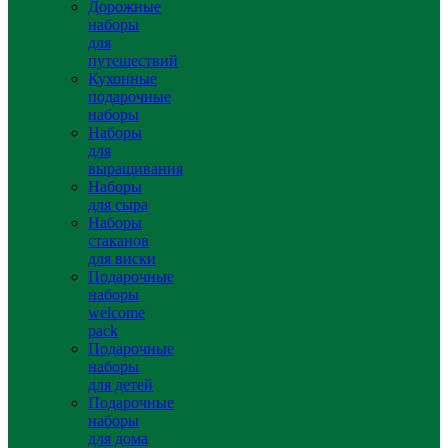
Дорожные
наборы
для
путешествий
Кухонные
подарочные
наборы
Наборы
для
выращивания
Наборы
для сыра
Наборы
стаканов
для виски
Подарочные
наборы
welcome
pack
Подарочные
наборы
для детей
Подарочные
наборы
для дома