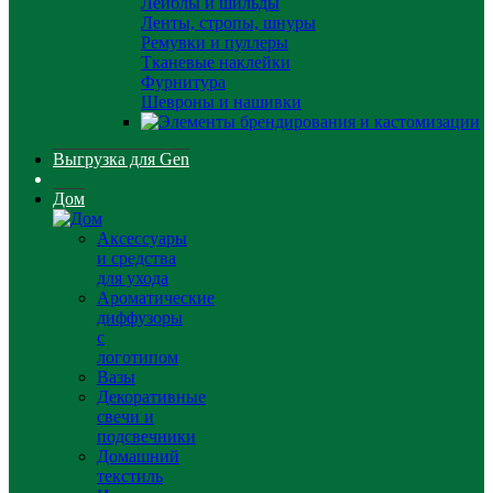
Лейблы и шильды
Ленты, стропы, шнуры
Ремувки и пуллеры
Тканевые наклейки
Фурнитура
Шевроны и нашивки
Выгрузка для Gen
Дом
Аксессуары
и средства
для ухода
Ароматические
диффузоры
с
логотипом
Вазы
Декоративные
свечи и
подсвечники
Домашний
текстиль