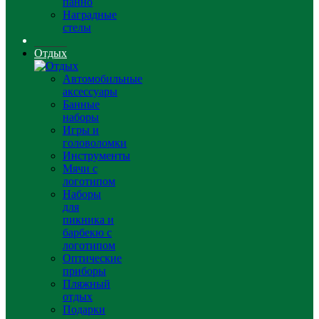
панно
Наградные
стелы
Отдых
Автомобильные
аксессуары
Банные
наборы
Игры и
головоломки
Инструменты
Мячи с
логотипом
Наборы
для
пикника и
барбекю с
логотипом
Оптические
приборы
Пляжный
отдых
Подарки