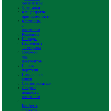
органайзеры
Зажигалки
Канцелярские
принадлежности
Ключницы
с
логотипом
Кошельки
Награды
Настольные
аксессуары
Обложки
для
документов
Папки,
портфели
Подарочные
книги
Светоотражатели
Сладкие
подарки с
логотипом
-
Конфеты,
сладости,