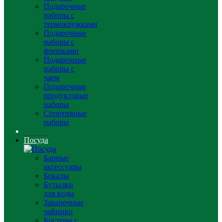
Подарочные
наборы с
термокружками
Подарочные
наборы с
флешками
Подарочные
наборы с
чаем
Подарочные
продуктовые
наборы
Спортивные
наборы
Посуда
Барные
аксессуары
Бокалы
Бутылки
для воды
Заварочные
чайники
Костеры с