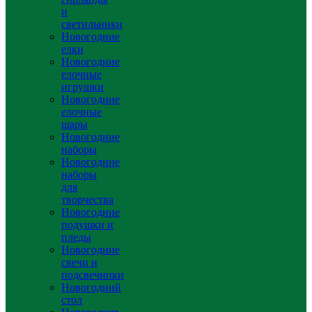
и
светильники
Новогодние
елки
Новогодние
елочные
игрушки
Новогодние
елочные
шары
Новогодние
наборы
Новогодние
наборы
для
творчества
Новогодние
подушки и
пледы
Новогодние
свечи и
подсвечники
Новогодний
стол