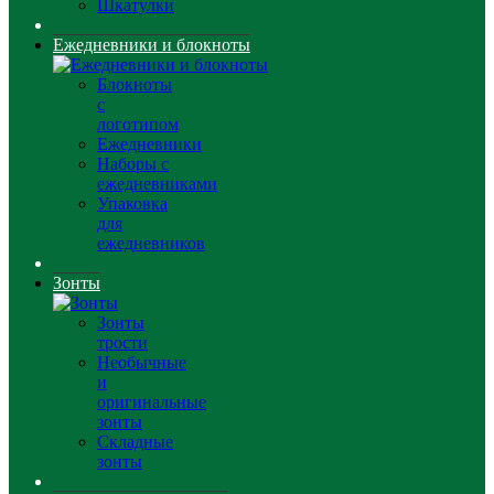
Шкатулки
Ежедневники и блокноты
Блокноты
с
логотипом
Ежедневники
Наборы с
ежедневниками
Упаковка
для
ежедневников
Зонты
Зонты
трости
Необычные
и
оригинальные
зонты
Складные
зонты