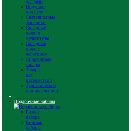
для дачи
Подушки
под шею
Светодиодные
фонарики
Складные
ножи и
мультитулы
Складные
ножи с
логотипом
Спортивные
товары
Товары
для
путешествий
Туристические
принадлежности
Подарочные наборы
Бизнес
наборы
Винные
наборы