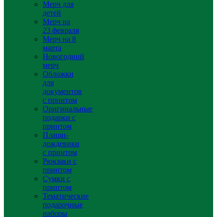
Мерч для
детей
Мерч на
23 февраля
Мерч на 8
марта
Новогодний
мерч
Обложки
для
документов
с принтом
Оригинальные
подарки с
принтом
Плащи-
дождевики
с принтом
Рюкзаки с
принтом
Сумки с
принтом
Тематические
подарочные
наборы