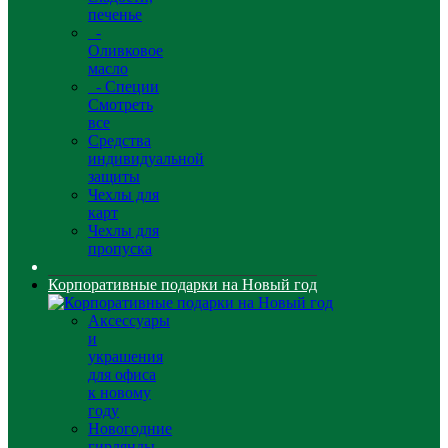
печенье
-
Оливковое
масло
- Специи
Смотреть
все
Средства
индивидуальной
защиты
Чехлы для
карт
Чехлы для
пропуска
Корпоративные подарки на Новый год
Аксессуары
и
украшения
для офиса
к новому
году
Новогодние
гирлянды