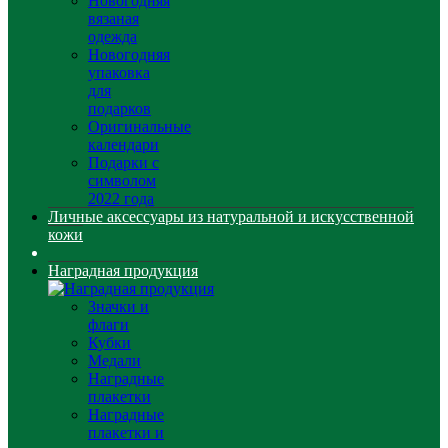
Новогодняя
вязаная
одежда
Новогодняя
упаковка
для
подарков
Оригинальные
календари
Подарки с
символом
2022 года
Личные аксессуары из натуральной и искусственной
кожи
Наградная продукция
Значки и
флаги
Кубки
Медали
Наградные
плакетки
Наградные
плакетки и