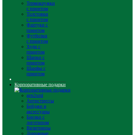
Термокружки
с принтом
Толстовки
с принтом
Фартуки с
принтом
Футболки
с принтом
Худи с
принтом
Шапки с
принтом
Шарфы с
принтом
Корпоративные подарки
gen2xml
Антистрессы
Бейджи и
аксессуары
Брелки с
логотипом
Визитницы
Дорожные