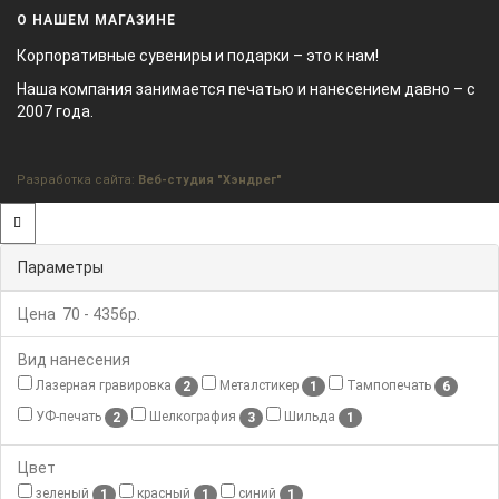
О НАШЕМ МАГАЗИНЕ
Корпоративные сувениры и подарки – это к нам!
Наша компания занимается печатью и нанесением давно – с
2007 года.
Разработка сайта:
Веб-студия "Хэндрег"
Параметры
Цена
70
-
4356
р.
Вид нанесения
Лазерная гравировка
Металстикер
Тампопечать
2
1
6
УФ-печать
Шелкография
Шильда
2
3
1
Цвет
зеленый
красный
синий
1
1
1