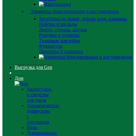
Элементы брендирования и кастомизации
Заготовки из ткани, детали кроя, карманы
Лейблы и шильды
Ленты, стропы, шнуры
Ремувки и пуллеры
Тканевые наклейки
Фурнитура
Шевроны и нашивки
Выгрузка для Gen
Дом
Аксессуары
и средства
для ухода
Ароматические
диффузоры
с
логотипом
Вазы
Декоративные