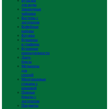
Бутылки
для воды
Заварочные
чайники
Костеры с
логотипом
Кофейные
наборы
Кружки
Кувшины
и графины
Кухонные
принадлежности
Ланч-
боксы
Мельницы
для
специй
Многоразовые
стаканы с
крышкой
Пивные
бокалы с
логотипом
Предметы