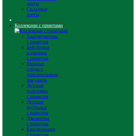
зонты
Складные
зонты
Коллекции с принтами
Аккумуляторы
с принтом
Бейсболки
и панамы
с принтом
Вязаные
пледы с
оригинальным
рисунком
Детские
толстовки
с принтом
Детские
футболки
с принтом
Джемперы
с принтом
Ежедневники
с принтом