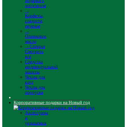
подарки с
логотипом
-
Конфеты,
сладости,
печенье
-
Оливковое
масло
- Специи
Смотреть
все
Средства
индивидуальной
защиты
Чехлы для
карт
Чехлы для
пропуска
Корпоративные подарки на Новый год
Аксессуары
и
украшения