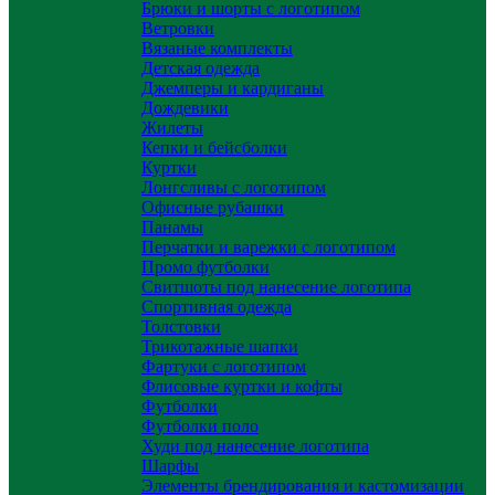
Брюки и шорты с логотипом
Ветровки
Вязаные комплекты
Детская одежда
Джемперы и кардиганы
Дождевики
Жилеты
Кепки и бейсболки
Куртки
Лонгсливы с логотипом
Офисные рубашки
Панамы
Перчатки и варежки с логотипом
Промо футболки
Свитшоты под нанесение логотипа
Спортивная одежда
Толстовки
Трикотажные шапки
Фартуки с логотипом
Флисовые куртки и кофты
Футболки
Футболки поло
Худи под нанесение логотипа
Шарфы
Элементы брендирования и кастомизации