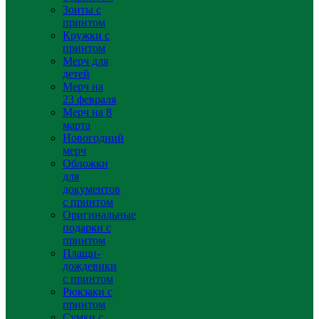
Зонты с
принтом
Кружки с
принтом
Мерч для
детей
Мерч на
23 февраля
Мерч на 8
марта
Новогодний
мерч
Обложки
для
документов
с принтом
Оригинальные
подарки с
принтом
Плащи-
дождевики
с принтом
Рюкзаки с
принтом
Сумки с