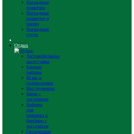
Наградные
плакетки
Наградные
плакетки и
панно
Наградные
стелы
Отдых
Автомобильные
аксессуары
Банные
наборы
Игры и
головоломки
Инструменты
Мячи с
логотипом
Наборы
для
пикника и
барбекю с
логотипом
Оптические