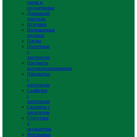
свечи и
подсвечники
Домашний
текстиль
Игрушки
Интерьерные
подарки
Пледы
Полотенца
с
логотипом
Предметы
коллекционирования
Прихватки
с
логотипом
Салфетки
с
логотипом
Скатерти с
логотипом
Статуэтки
и
скульптуры
Фоторамки