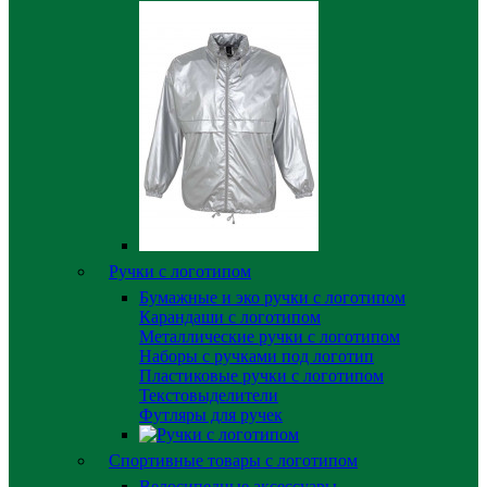
Ручки с логотипом
Бумажные и эко ручки с логотипом
Карандаши с логотипом
Металлические ручки с логотипом
Наборы с ручками под логотип
Пластиковые ручки с логотипом
Текстовыделители
Футляры для ручек
Спортивные товары с логотипом
Велосипедные аксессуары