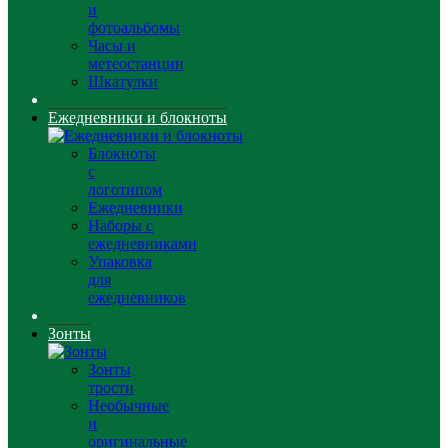
и
фотоальбомы
Часы и
метеостанции
Шкатулки
Ежедневники и блокноты
Блокноты
с
логотипом
Ежедневники
Наборы с
ежедневниками
Упаковка
для
ежедневников
Зонты
Зонты
трости
Необычные
и
оригинальные