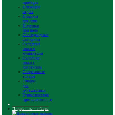
приборы
Пляжный
отдых
Подарки
для дачи
Подушки
под шею
Светодиодные
фонарики
Складные
ножи и
мультитулы
Складные
ножи с
логотипом
Спортивные
товары
Товары
для
путешествий
Туристические
принадлежности
Подарочные наборы