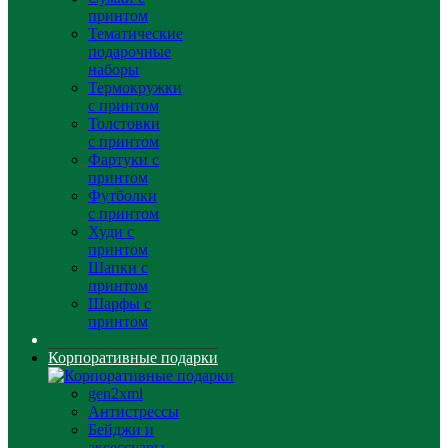
принтом
Тематические
подарочные
наборы
Термокружки
с принтом
Толстовки
с принтом
Фартуки с
принтом
Футболки
с принтом
Худи с
принтом
Шапки с
принтом
Шарфы с
принтом
Корпоративные подарки
gen2xml
Антистрессы
Бейджи и
аксессуары