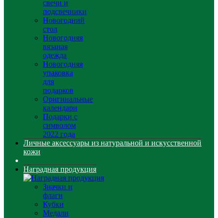
свечи и
подсвечники
Новогодний
стол
Новогодняя
вязаная
одежда
Новогодняя
упаковка
для
подарков
Оригинальные
календари
Подарки с
символом
2022 года
Личные аксессуары из натуральной и искусственной
кожи
Наградная продукция
Значки и
флаги
Кубки
Медали