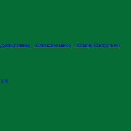
дости, печенье
- Оливковое масло
- Специи
Смотреть все
году