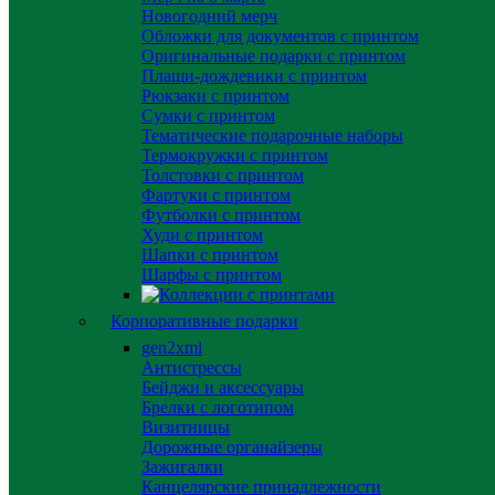
Новогодний мерч
Обложки для документов с принтом
Оригинальные подарки с принтом
Плащи-дождевики с принтом
Рюкзаки с принтом
Сумки с принтом
Тематические подарочные наборы
Термокружки с принтом
Толстовки с принтом
Фартуки с принтом
Футболки с принтом
Худи с принтом
Шапки с принтом
Шарфы с принтом
Корпоративные подарки
gen2xml
Антистрессы
Бейджи и аксессуары
Брелки с логотипом
Визитницы
Дорожные органайзеры
Зажигалки
Канцелярские принадлежности