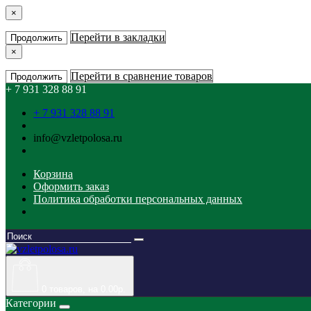
×
Перейти в закладки
Продолжить
×
Перейти в сравнение товаров
Продолжить
+ 7 931 328 88 91
+ 7 931 328 88 91
info@vzletpolosa.ru
Корзина
Оформить заказ
Политика обработки персональных данных
0
товаров, на 0.00р.
Категории