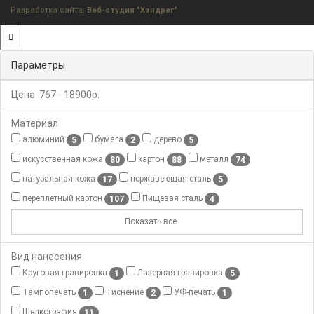
Разработка сайта:
Веб-студия "Хэндрег"
Параметры
Цена
767
-
18900
р.
Материал
алюминий
бумага
дерево
5
2
5
искусственная кожа
картон
металл
80
88
74
натуральная кожа
нержавеющая сталь
17
5
переплетный картон
Пищевая сталь
107
4
Показать все
Вид нанесения
Круговая гравировка
Лазерная гравировка
1
5
Тампопечать
Тиснение
УФ-печать
1
2
1
Шелкография
11