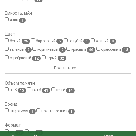
Емкость, мАч
4000
1
Цвет
белый
бирюзовый
голубой
желтый
26
6
1
4
зеленый
коричневый
красный
оранжевый
9
2
46
18
серебристый
серый
12
32
Показать все
Объем памяти
8 Гб
16 Гб
32 Гб
15
41
14
Бренд
Hugo Boss
Принтэссенция
1
1
Формат
А5
А6
69
11