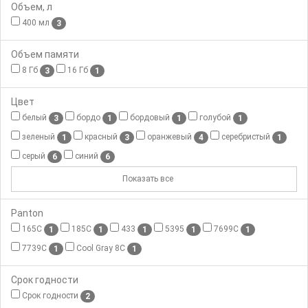
Объем, л
400 мл
3
Объем памяти
8 Гб
16 Гб
3
1
Цвет
белый
бордо
бордовый
голубой
3
1
1
1
зеленый
красный
оранжевый
серебристый
1
3
4
1
серый
синий
6
6
Показать все
Panton
165C
185C
433
5395
7699C
1
1
1
1
1
7739C
Cool Gray 8C
1
1
Срок годности
Срок годности
2