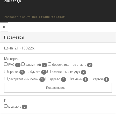
2007 года.
Разработка сайта:
Веб-студия "Хэндрег"
Параметры
Цена
21
-
18322
р.
Материал
PVC
алюминий
боросиликатное стекло
1
2
2
Бронза
бумага
вспененный каучук
1
1
2
декоративный бетон
дерево
камень
картон
1
4
1
2
Показать все
Пол
мужские
7