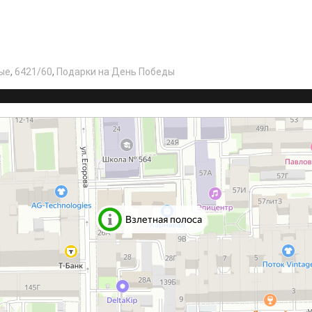
ые
,
6421/60
,
Подарки на День Победы