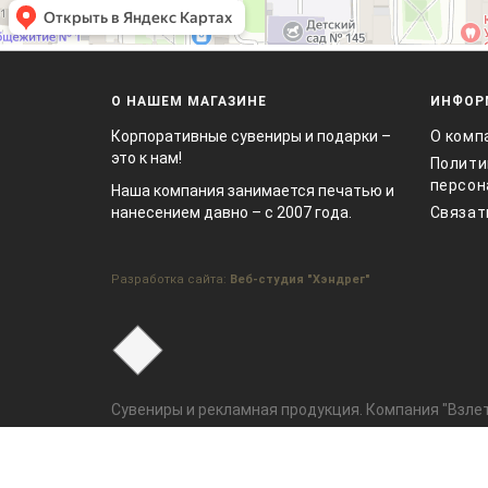
О НАШЕМ МАГАЗИНЕ
ИНФОР
Корпоративные сувениры и подарки –
О комп
это к нам!
Полити
персон
Наша компания занимается печатью и
нанесением давно – с 2007 года.
Связат
Разработка сайта:
Веб-студия "Хэндрег"
Сувениры и рекламная продукция. Компания "Взлет