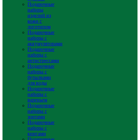
Подарочные
наборы
изделий из
кожи с
логотипом
Подарочные
наборы с
аккумуляторами
Подарочные
наборы с
антистрессами
Подарочные
наборы с
бутылками
для воды
Подарочные
наборы с
вареньем
Подарочные
наборы с
зонтами
Подарочные
наборы с
книгами
Подарочные