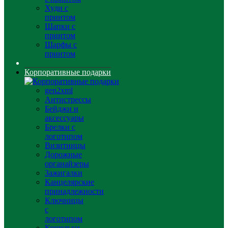
Худи с
принтом
Шапки с
принтом
Шарфы с
принтом
Корпоративные подарки
gen2xml
Антистрессы
Бейджи и
аксессуары
Брелки с
логотипом
Визитницы
Дорожные
органайзеры
Зажигалки
Канцелярские
принадлежности
Ключницы
с
логотипом
Кошельки