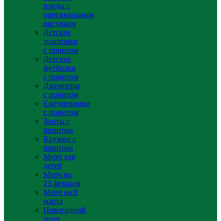
пледы с
оригинальным
рисунком
Детские
толстовки
с принтом
Детские
футболки
с принтом
Джемперы
с принтом
Ежедневники
с принтом
Зонты с
принтом
Кружки с
принтом
Мерч для
детей
Мерч на
23 февраля
Мерч на 8
марта
Новогодний
мерч