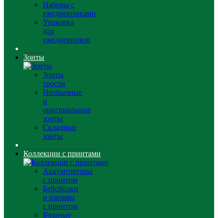
Наборы с
ежедневниками
Упаковка
для
ежедневников
Зонты
Зонты
трости
Необычные
и
оригинальные
зонты
Складные
зонты
Коллекции с принтами
Аккумуляторы
с принтом
Бейсболки
и панамы
с принтом
Вязаные