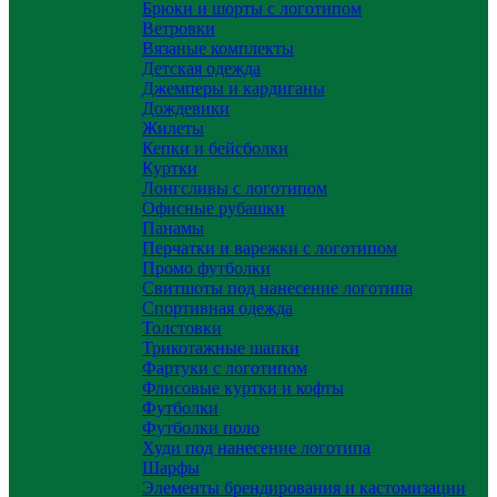
Брюки и шорты с логотипом
Ветровки
Вязаные комплекты
Детская одежда
Джемперы и кардиганы
Дождевики
Жилеты
Кепки и бейсболки
Куртки
Лонгсливы с логотипом
Офисные рубашки
Панамы
Перчатки и варежки с логотипом
Промо футболки
Свитшоты под нанесение логотипа
Спортивная одежда
Толстовки
Трикотажные шапки
Фартуки с логотипом
Флисовые куртки и кофты
Футболки
Футболки поло
Худи под нанесение логотипа
Шарфы
Элементы брендирования и кастомизации