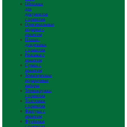
Обложки
для
документов
с принтом
Оригинальные
подарки с
принтом
Плащи-
дождевики
с принтом
Рюкзаки с
принтом
Сумки с
принтом
Тематические
подарочные
наборы
Термокружки
с принтом
Толстовки
с принтом
Фартуки с
принтом
Футболки
с принтом