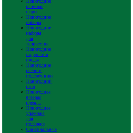
Новогодние
елочные
шары
Новогодние
наборы
Новогодние
наборы
для
творчества
Новогодние
подушки и
пледы
Новогодние
свечи и
подсвечники
Новогодний
стол
Новогодняя
вязаная
одежда
Новогодняя
упаковка
для
подарков
Оригинальные