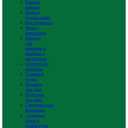
Банные
наборы
Игры и
головоломки
Инструменты
Мячи с
логотипом
Наборы
для
пикника и
барбекю с
логотипом
Оптические
приборы
Пляжный
отдых
Подарки
для дачи
Подушки
под шею
Светодиодные
фонарики
Складные
ножи и
мультитулы