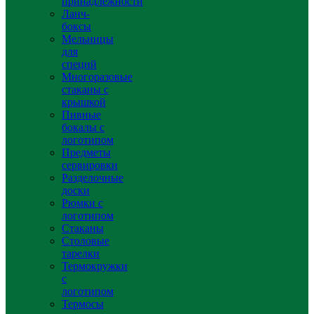
принадлежности
Ланч-
боксы
Мельницы
для
специй
Многоразовые
стаканы с
крышкой
Пивные
бокалы с
логотипом
Предметы
сервировки
Разделочные
доски
Рюмки с
логотипом
Стаканы
Столовые
тарелки
Термокружки
с
логотипом
Термосы