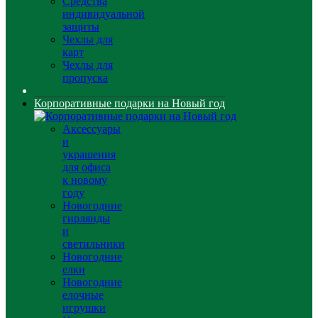
Средства
индивидуальной
защиты
Чехлы для
карт
Чехлы для
пропуска
Корпоративные подарки на Новый год
Аксессуары
и
украшения
для офиса
к новому
году
Новогодние
гирлянды
и
светильники
Новогодние
елки
Новогодние
елочные
игрушки