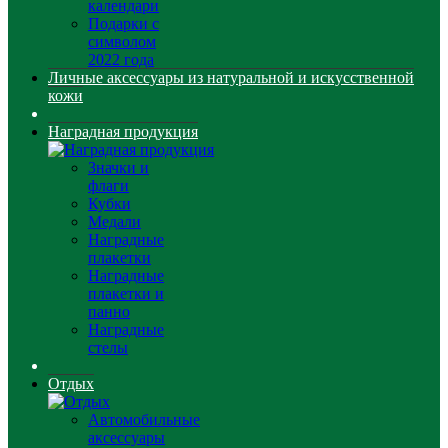
календари
Подарки с
символом
2022 года
Личные аксессуары из натуральной и искусственной
кожи
Наградная продукция
Значки и
флаги
Кубки
Медали
Наградные
плакетки
Наградные
плакетки и
панно
Наградные
стелы
Отдых
Автомобильные
аксессуары