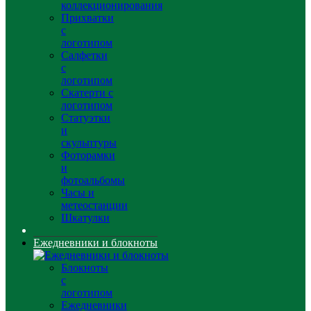
коллекционирования
Прихватки
с
логотипом
Салфетки
с
логотипом
Скатерти с
логотипом
Статуэтки
и
скульптуры
Фоторамки
и
фотоальбомы
Часы и
метеостанции
Шкатулки
Ежедневники и блокноты
Блокноты
с
логотипом
Ежедневники