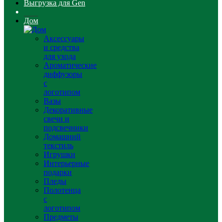
Выгрузка для Gen
Дом
Аксессуары
и средства
для ухода
Ароматические
диффузоры
с
логотипом
Вазы
Декоративные
свечи и
подсвечники
Домашний
текстиль
Игрушки
Интерьерные
подарки
Пледы
Полотенца
с
логотипом
Предметы