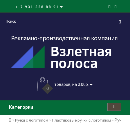
+ 7 931 328 88 91
товаров, на 0.00р.
0
Категории
Ручка ш
Ручки с логотипом
Пластиковые ручки с логотипом