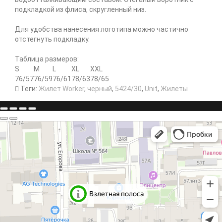
подкладкой из флиса, скругленный низ.
Для удобства нанесения логотипа можно частично
отстегнуть подкладку.
Таблица размеров:
S
M
L
XL
XXL
76/57
76/59
76/61
78/63
78/65
Теги:
Жилет Worker
,
черный
,
5424/30
,
Unit
,
Жилеты