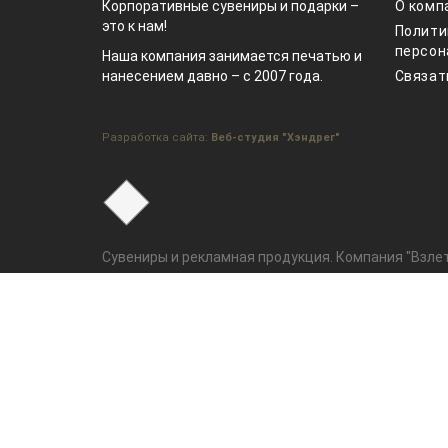
Корпоративные сувениры и подарки –
О комп
это к нам!
Полити
персон
Наша компания занимается печатью и
нанесением давно – с 2007 года.
Связат
Разработка сайта:
Веб-студия "Хэндрег"
Сувениры и рекламная продукция. Компания "Взлет