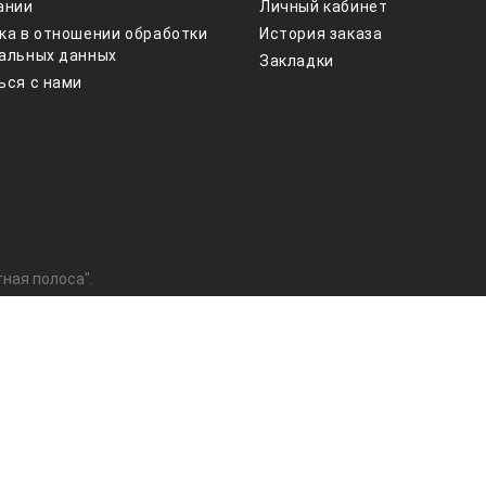
ании
Личный кабинет
ка в отношении обработки
История заказа
альных данных
Закладки
ься с нами
ная полоса".