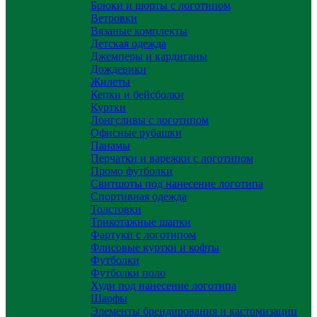
Брюки и шорты с логотипом
Ветровки
Вязаные комплекты
Детская одежда
Джемперы и кардиганы
Дождевики
Жилеты
Кепки и бейсболки
Куртки
Лонгсливы с логотипом
Офисные рубашки
Панамы
Перчатки и варежки с логотипом
Промо футболки
Свитшоты под нанесение логотипа
Спортивная одежда
Толстовки
Трикотажные шапки
Фартуки с логотипом
Флисовые куртки и кофты
Футболки
Футболки поло
Худи под нанесение логотипа
Шарфы
Элементы брендирования и кастомизации