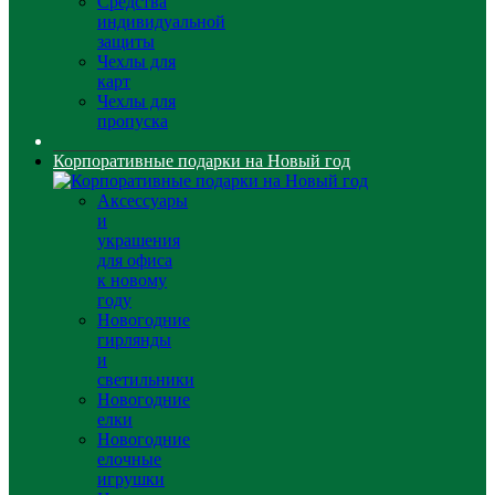
Средства
индивидуальной
защиты
Чехлы для
карт
Чехлы для
пропуска
Корпоративные подарки на Новый год
Аксессуары
и
украшения
для офиса
к новому
году
Новогодние
гирлянды
и
светильники
Новогодние
елки
Новогодние
елочные
игрушки