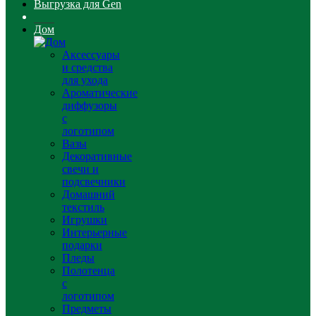
Выгрузка для Gen
Дом
Аксессуары
и средства
для ухода
Ароматические
диффузоры
с
логотипом
Вазы
Декоративные
свечи и
подсвечники
Домашний
текстиль
Игрушки
Интерьерные
подарки
Пледы
Полотенца
с
логотипом
Предметы