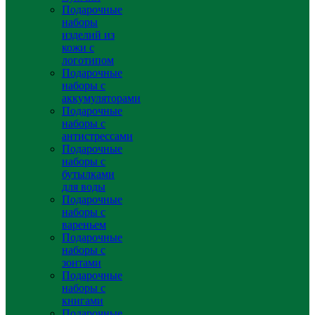
Подарочные
наборы
изделий из
кожи с
логотипом
Подарочные
наборы с
аккумуляторами
Подарочные
наборы с
антистрессами
Подарочные
наборы с
бутылками
для воды
Подарочные
наборы с
вареньем
Подарочные
наборы с
зонтами
Подарочные
наборы с
книгами
Подарочные