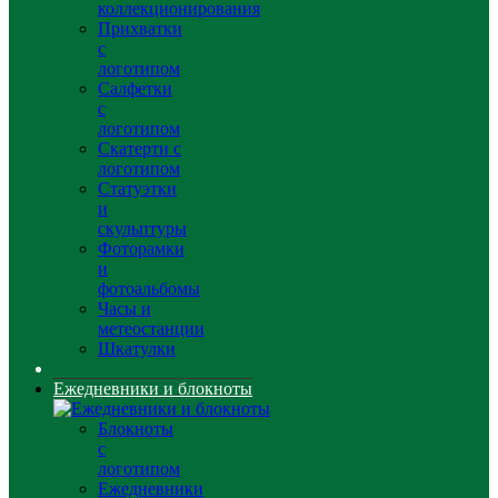
коллекционирования
Прихватки
с
логотипом
Салфетки
с
логотипом
Скатерти с
логотипом
Статуэтки
и
скульптуры
Фоторамки
и
фотоальбомы
Часы и
метеостанции
Шкатулки
Ежедневники и блокноты
Блокноты
с
логотипом
Ежедневники