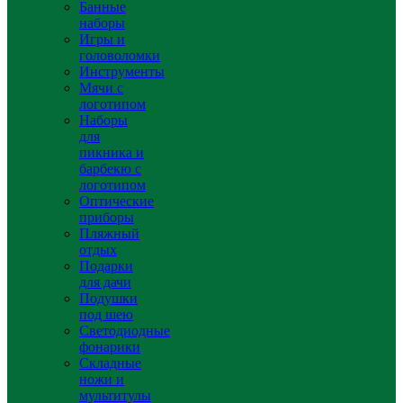
Банные
наборы
Игры и
головоломки
Инструменты
Мячи с
логотипом
Наборы
для
пикника и
барбекю с
логотипом
Оптические
приборы
Пляжный
отдых
Подарки
для дачи
Подушки
под шею
Светодиодные
фонарики
Складные
ножи и
мультитулы