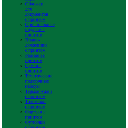
Обложки
для
документов
с принтом
Оригинальные
подарки с
принтом
Плащи-
дождевики
с принтом
Рюкзаки с
принтом
Сумки с
принтом
Тематические
подарочные
наборы
Термокружки
с принтом
Толстовки
с принтом
Фартуки с
принтом
Футболки
с принтом