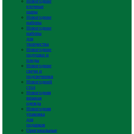
Новогодние
елочные
шары
Новогодние
наборы
Новогодние
наборы
для
творчества
Новогодние
подушки и
пледы
Новогодние
свечи и
подсвечники
Новогодний
стол
Новогодняя
вязаная
одежда
Новогодняя
упаковка
для
подарков
Оригинальные