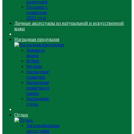
календари
Подарки с
символом
2022 года
Личные аксессуары из натуральной и искусственной
кожи
Наградная продукция
Значки и
флаги
Кубки
Медали
Наградные
плакетки
Наградные
плакетки и
панно
Наградные
стелы
Отдых
Автомобильные
аксессуары