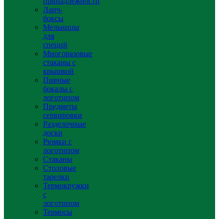
принадлежности
Ланч-
боксы
Мельницы
для
специй
Многоразовые
стаканы с
крышкой
Пивные
бокалы с
логотипом
Предметы
сервировки
Разделочные
доски
Рюмки с
логотипом
Стаканы
Столовые
тарелки
Термокружки
с
логотипом
Термосы