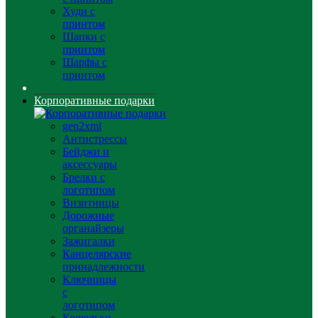
Худи с
принтом
Шапки с
принтом
Шарфы с
принтом
Корпоративные подарки
gen2xml
Антистрессы
Бейджи и
аксессуары
Брелки с
логотипом
Визитницы
Дорожные
органайзеры
Зажигалки
Канцелярские
принадлежности
Ключницы
с
логотипом
Кошельки