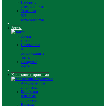
Наборы с
ежедневниками
Упаковка
для
ежедневников
Зонты
Зонты
трости
Необычные
и
оригинальные
зонты
Складные
зонты
Коллекции с принтами
Аккумуляторы
с принтом
Бейсболки
и панамы
с принтом
Вязаные