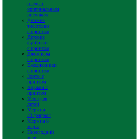
пледы с
оригинальным
рисунком
Детские
толстовки
с принтом
Детские
футболки
с принтом
Джемперы
с принтом
Ежедневники
с принтом
Зонты с
принтом
Кружки с
принтом
Мерч для
детей
Мерч на
23 февраля
Мерч на 8
марта
Новогодний
мерч