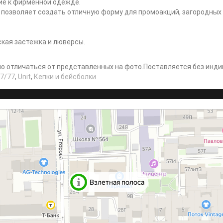
ние к фирменной одежде.
s позволяет создать отличную форму для промоакций, загородных
ская застежка и люверсы.
но отличаться от представленных на фото.Поставляется без инди
7/77
,
Unit
,
Кепки и бейсболки