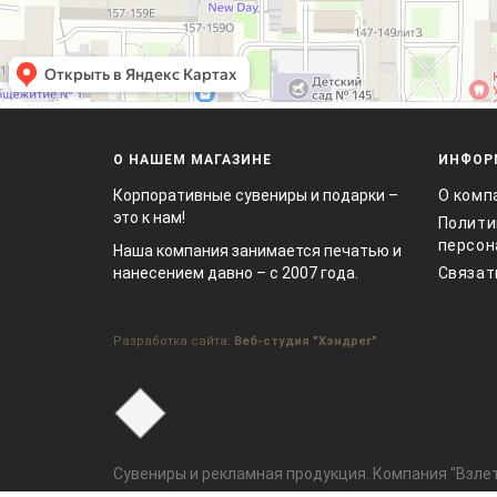
О НАШЕМ МАГАЗИНЕ
ИНФОР
Корпоративные сувениры и подарки –
О комп
это к нам!
Полити
персон
Наша компания занимается печатью и
нанесением давно – с 2007 года.
Связат
Разработка сайта:
Веб-студия "Хэндрег"
Сувениры и рекламная продукция. Компания "Взлет