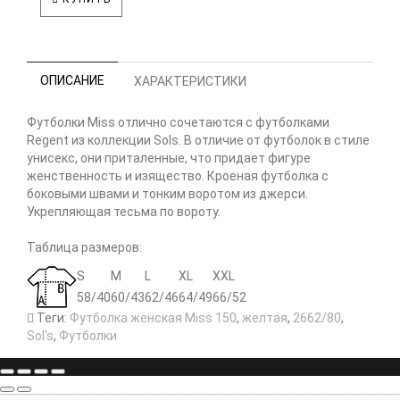
ОПИСАНИЕ
ХАРАКТЕРИСТИКИ
Футболки Miss отлично сочетаются с футболками
Regent из коллекции Sols. В отличие от футболок в стиле
унисекс, они приталенные, что придает фигуре
женственность и изящество. Кроеная футболка с
боковыми швами и тонким воротом из джерси.
Укрепляющая тесьма по вороту.
Таблица размеров:
S
M
L
XL
XXL
58/40
60/43
62/46
64/49
66/52
Теги:
Футболка женская Miss 150
,
желтая
,
2662/80
,
Sol's
,
Футболки