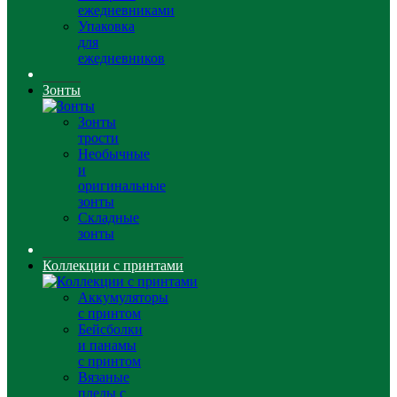
ежедневниками
Упаковка
для
ежедневников
Зонты
Зонты
трости
Необычные
и
оригинальные
зонты
Складные
зонты
Коллекции с принтами
Аккумуляторы
с принтом
Бейсболки
и панамы
с принтом
Вязаные
пледы с