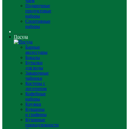
чаем
Подарочные
продуктовые
наборы
Спортивные
наборы
Посуда
Барные
аксессуары
Бокалы
Бутылки
для воды
Заварочные
чайники
Костеры с
логотипом
Кофейные
наборы
Кружки
Кувшины
и графины
Кухонные
принадлежности