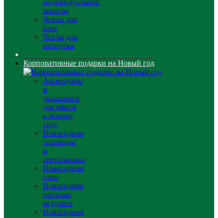
индивидуальной
защиты
Чехлы для
карт
Чехлы для
пропуска
Корпоративные подарки на Новый год
Аксессуары
и
украшения
для офиса
к новому
году
Новогодние
гирлянды
и
светильники
Новогодние
елки
Новогодние
елочные
игрушки
Новогодние