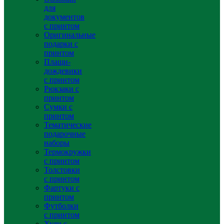
для
документов
с принтом
Оригинальные
подарки с
принтом
Плащи-
дождевики
с принтом
Рюкзаки с
принтом
Сумки с
принтом
Тематические
подарочные
наборы
Термокружки
с принтом
Толстовки
с принтом
Фартуки с
принтом
Футболки
с принтом
Худи с