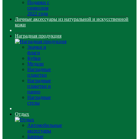
Подарки с
символом
2022 года
Личные аксессуары из натуральной и искусственной
кожи
Наградная продукция
Значки и
флаги
Кубки
Медали
Наградные
плакетки
Наградные
плакетки и
панно
Наградные
стелы
Отдых
Автомобильные
аксессуары
Банные