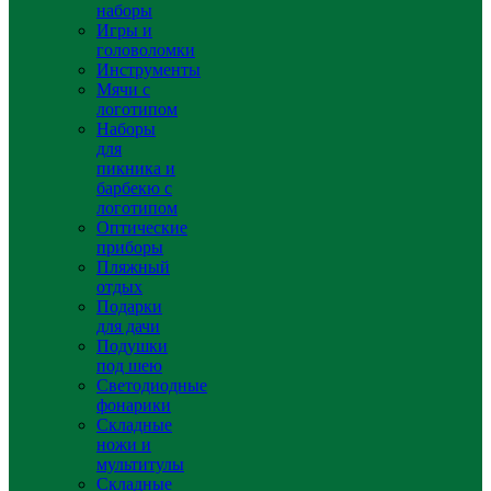
наборы
Игры и
головоломки
Инструменты
Мячи с
логотипом
Наборы
для
пикника и
барбекю с
логотипом
Оптические
приборы
Пляжный
отдых
Подарки
для дачи
Подушки
под шею
Светодиодные
фонарики
Складные
ножи и
мультитулы
Складные