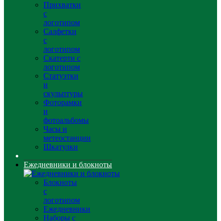
Прихватки
с
логотипом
Салфетки
с
логотипом
Скатерти с
логотипом
Статуэтки
и
скульптуры
Фоторамки
и
фотоальбомы
Часы и
метеостанции
Шкатулки
Ежедневники и блокноты
Блокноты
с
логотипом
Ежедневники
Наборы с