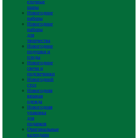
елочные
шары
Новогодние
наборы
Новогодние
наборы
для
творчества
Новогодние
подушки и
пледы
Новогодние
свечи и
подсвечники
Новогодний
стол
Новогодняя
вязаная
одежда
Новогодняя
упаковка
для
подарков
Оригинальные
календари