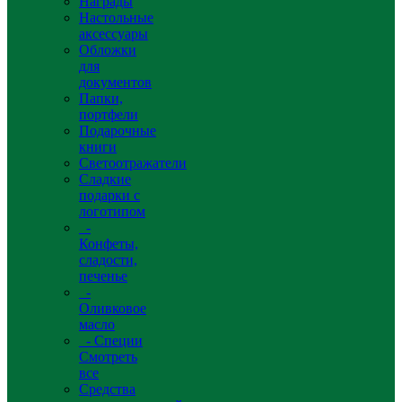
Награды
Настольные
аксессуары
Обложки
для
документов
Папки,
портфели
Подарочные
книги
Светоотражатели
Сладкие
подарки с
логотипом
-
Конфеты,
сладости,
печенье
-
Оливковое
масло
- Специи
Смотреть
все
Средства