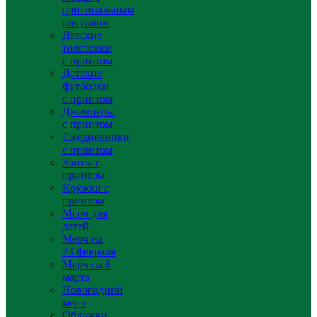
оригинальным
рисунком
Детские
толстовки
с принтом
Детские
футболки
с принтом
Джемперы
с принтом
Ежедневники
с принтом
Зонты с
принтом
Кружки с
принтом
Мерч для
детей
Мерч на
23 февраля
Мерч на 8
марта
Новогодний
мерч
Обложки