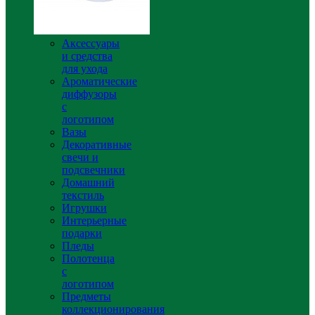
Аксессуары
и средства
для ухода
Ароматические
диффузоры
с
логотипом
Вазы
Декоративные
свечи и
подсвечники
Домашний
текстиль
Игрушки
Интерьерные
подарки
Пледы
Полотенца
с
логотипом
Предметы
коллекционирования