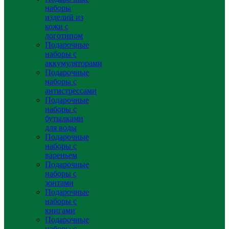
наборы
изделий из
кожи с
логотипом
Подарочные
наборы с
аккумуляторами
Подарочные
наборы с
антистрессами
Подарочные
наборы с
бутылками
для воды
Подарочные
наборы с
вареньем
Подарочные
наборы с
зонтами
Подарочные
наборы с
книгами
Подарочные
наборы с