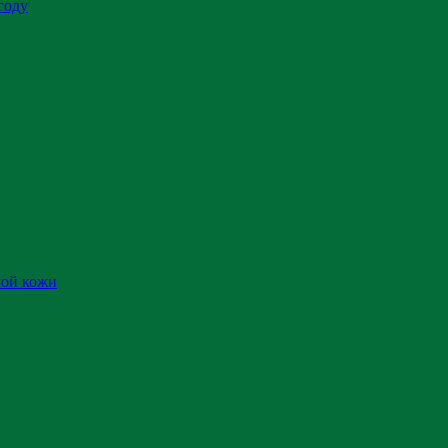
году
ной кожи