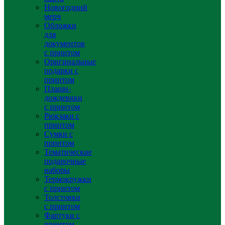
Новогодний
мерч
Обложки
для
документов
с принтом
Оригинальные
подарки с
принтом
Плащи-
дождевики
с принтом
Рюкзаки с
принтом
Сумки с
принтом
Тематические
подарочные
наборы
Термокружки
с принтом
Толстовки
с принтом
Фартуки с
принтом