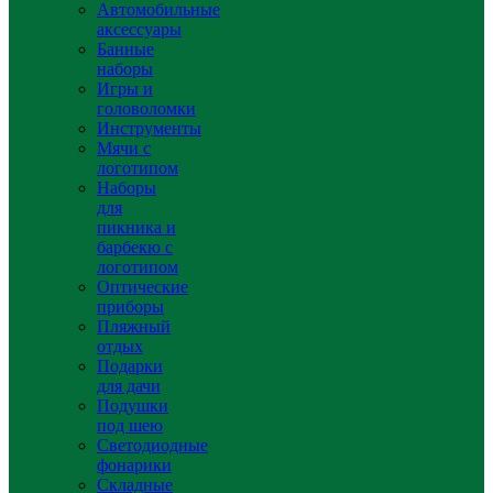
Автомобильные
аксессуары
Банные
наборы
Игры и
головоломки
Инструменты
Мячи с
логотипом
Наборы
для
пикника и
барбекю с
логотипом
Оптические
приборы
Пляжный
отдых
Подарки
для дачи
Подушки
под шею
Светодиодные
фонарики
Складные