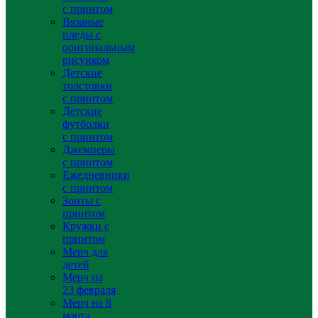
с принтом
Вязаные
пледы с
оригинальным
рисунком
Детские
толстовки
с принтом
Детские
футболки
с принтом
Джемперы
с принтом
Ежедневники
с принтом
Зонты с
принтом
Кружки с
принтом
Мерч для
детей
Мерч на
23 февраля
Мерч на 8
марта