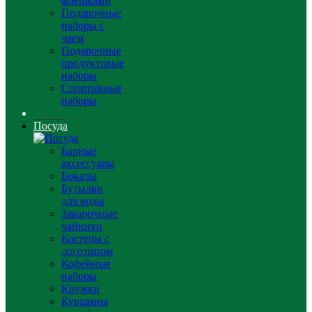
флешками
Подарочные
наборы с
чаем
Подарочные
продуктовые
наборы
Спортивные
наборы
Посуда
Барные
аксессуары
Бокалы
Бутылки
для воды
Заварочные
чайники
Костеры с
логотипом
Кофейные
наборы
Кружки
Кувшины