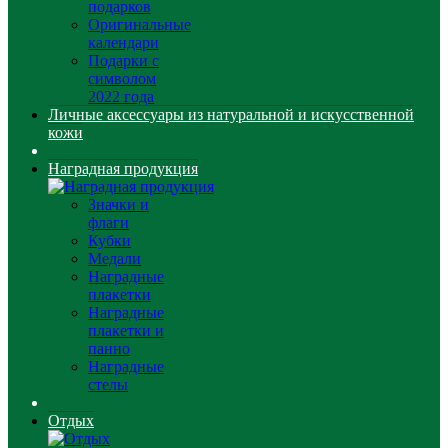
подарков
Оригинальные
календари
Подарки с
символом
2022 года
Личные аксессуары из натуральной и искусственной
кожи
Наградная продукция
Значки и
флаги
Кубки
Медали
Наградные
плакетки
Наградные
плакетки и
панно
Наградные
стелы
Отдых