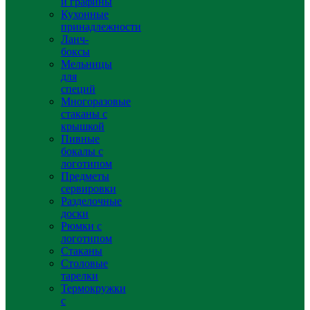
и графины
Кухонные
принадлежности
Ланч-
боксы
Мельницы
для
специй
Многоразовые
стаканы с
крышкой
Пивные
бокалы с
логотипом
Предметы
сервировки
Разделочные
доски
Рюмки с
логотипом
Стаканы
Столовые
тарелки
Термокружки
с