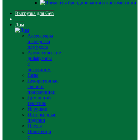
Выгрузка для Gen
Дом
Аксессуары
и средства
для ухода
Ароматические
диффузоры
с
логотипом
Вазы
Декоративные
свечи и
подсвечники
Домашний
текстиль
Игрушки
Интерьерные
подарки
Пледы
Полотенца
с