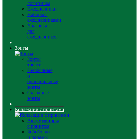
логотипом
Ежедневники
Наборы с
ежедневниками
Упаковка
для
ежедневников
Зонты
Зонты
трости
Необычные
и
оригинальные
зонты
Складные
зонты
Коллекции с принтами
Аккумуляторы
с принтом
Бейсболки
и панамы