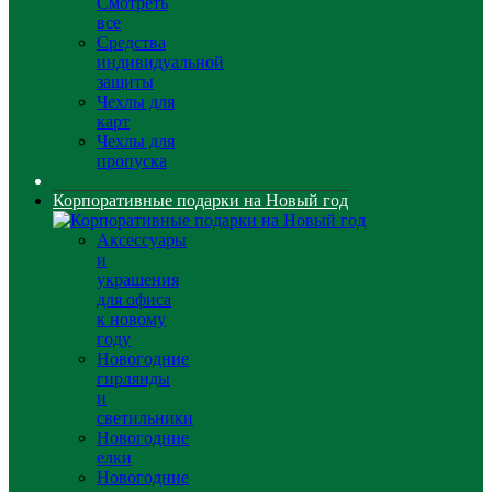
Смотреть
все
Средства
индивидуальной
защиты
Чехлы для
карт
Чехлы для
пропуска
Корпоративные подарки на Новый год
Аксессуары
и
украшения
для офиса
к новому
году
Новогодние
гирлянды
и
светильники
Новогодние
елки
Новогодние