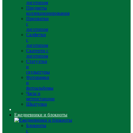
логотипом
Предметы
коллекционирования
Прихватки
с
логотипом
Салфетки
с
логотипом
Скатерти с
логотипом
Статуэтки
и
скульптуры
Фоторамки
и
фотоальбомы
Часы и
метеостанции
Шкатулки
Ежедневники и блокноты
Блокноты
с