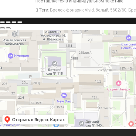
Поставляется в индивидуальном пакетике.
Теги:
Брелок-фонарик Vivid
,
белый
,
5602/60
,
Бре