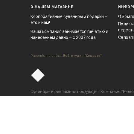
О НАШЕМ МАГАЗИНЕ
ИНФОР
Корпоративные сувениры и подарки –
О комп
это к нам!
Полити
персон
Наша компания занимается печатью и
нанесением давно – с 2007 года.
Связат
Разработка сайта:
Веб-студия "Хэндрег"
Сувениры и рекламная продукция. Компания "Взлет