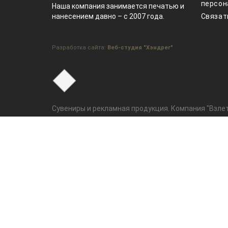
персон
Наша компания занимается печатью и
нанесением давно – с 2007 года.
Связат
Разработка сайта:
Веб-студия "Хэндрег"
Сувениры и рекламная продукция. Компания "Взлет