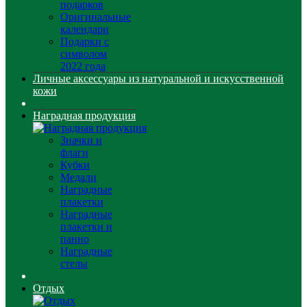
подарков
Оригинальные
календари
Подарки с
символом
2022 года
Личные аксессуары из натуральной и искусственной
кожи
Наградная продукция
Значки и
флаги
Кубки
Медали
Наградные
плакетки
Наградные
плакетки и
панно
Наградные
стелы
Отдых