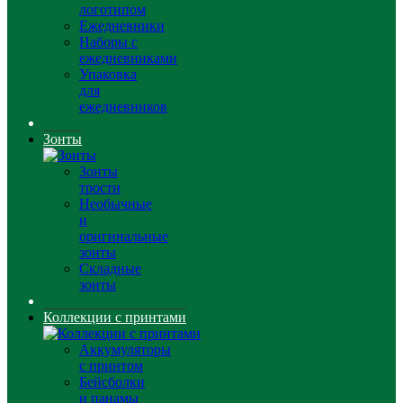
логотипом
Ежедневники
Наборы с
ежедневниками
Упаковка
для
ежедневников
Зонты
Зонты
трости
Необычные
и
оригинальные
зонты
Складные
зонты
Коллекции с принтами
Аккумуляторы
с принтом
Бейсболки
и панамы