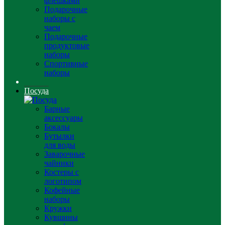
флешками
Подарочные
наборы с
чаем
Подарочные
продуктовые
наборы
Спортивные
наборы
Посуда
Барные
аксессуары
Бокалы
Бутылки
для воды
Заварочные
чайники
Костеры с
логотипом
Кофейные
наборы
Кружки
Кувшины