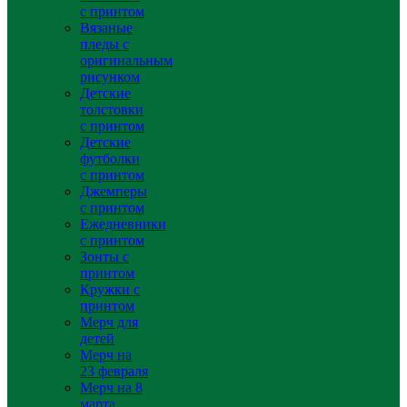
с принтом
Вязаные
пледы с
оригинальным
рисунком
Детские
толстовки
с принтом
Детские
футболки
с принтом
Джемперы
с принтом
Ежедневники
с принтом
Зонты с
принтом
Кружки с
принтом
Мерч для
детей
Мерч на
23 февраля
Мерч на 8
марта