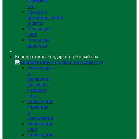
Смотреть
все
Средства
индивидуальной
защиты
Чехлы для
карт
Чехлы для
пропуска
Корпоративные подарки на Новый год
Аксессуары
и
украшения
для офиса
к новому
году
Новогодние
гирлянды
и
светильники
Новогодние
елки
Новогодние