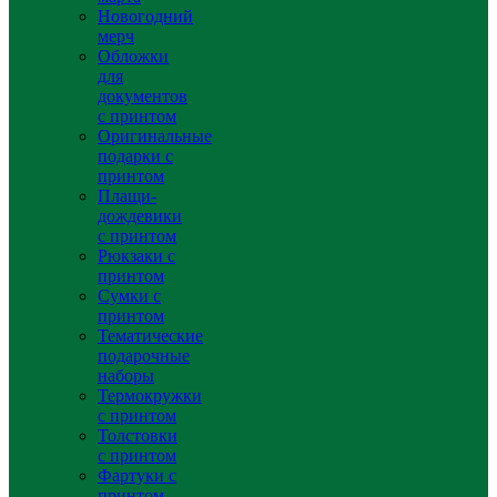
Новогодний
мерч
Обложки
для
документов
с принтом
Оригинальные
подарки с
принтом
Плащи-
дождевики
с принтом
Рюкзаки с
принтом
Сумки с
принтом
Тематические
подарочные
наборы
Термокружки
с принтом
Толстовки
с принтом
Фартуки с
принтом