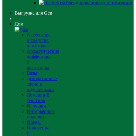
Выгрузка для Gen
Дом
Аксессуары
и средства
для ухода
Ароматические
диффузоры
с
логотипом
Вазы
Декоративные
свечи и
подсвечники
Домашний
текстиль
Игрушки
Интерьерные
подарки
Пледы
Полотенца
с