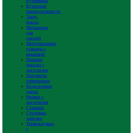
и графины
Кухонные
принадлежности
Ланч-
боксы
Мельницы
для
специй
Многоразовые
стаканы с
крышкой
Пивные
бокалы с
логотипом
Предметы
сервировки
Разделочные
доски
Рюмки с
логотипом
Стаканы
Столовые
тарелки
Термокружки
с