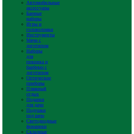
Автомобильные
аксессуары
Банные
наборы
Игры и
головоломки
Инструменты
Мячи с
логотипом
Наборы
для
пикника и
барбекю с
логотипом
Оптические
приборы
Пляжный
отдых
Подарки
для дачи
Подушки
под шею
Светодиодные
фонарики
Складные