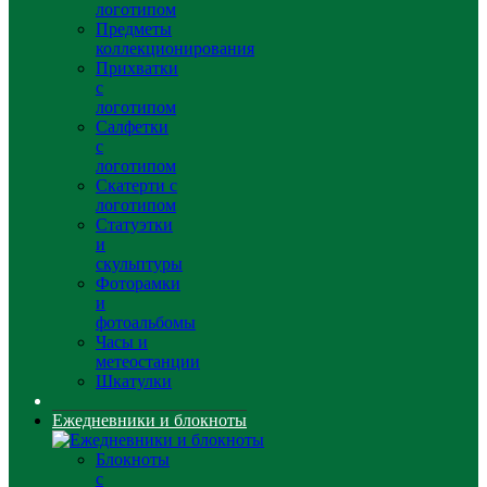
логотипом
Предметы
коллекционирования
Прихватки
с
логотипом
Салфетки
с
логотипом
Скатерти с
логотипом
Статуэтки
и
скульптуры
Фоторамки
и
фотоальбомы
Часы и
метеостанции
Шкатулки
Ежедневники и блокноты
Блокноты
с