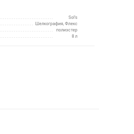
Sol's
Шелкография, Флекс
полиэстер
8 л