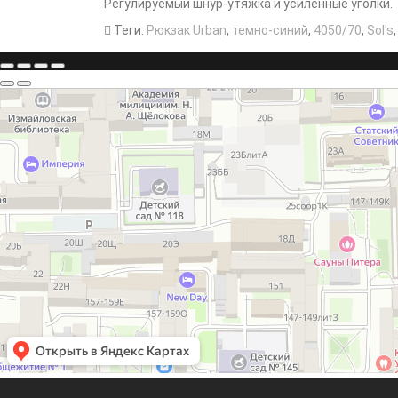
Регулируемый шнур-утяжка и усиленные уголки.
Теги:
Рюкзак Urban
,
темно-синий
,
4050/70
,
Sol's