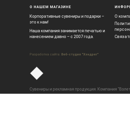
О НАШЕМ МАГАЗИНЕ
ИНФОР
Корпоративные сувениры и подарки –
О комп
это к нам!
Полити
персон
Наша компания занимается печатью и
нанесением давно – с 2007 года.
Связат
Разработка сайта:
Веб-студия "Хэндрег"
Сувениры и рекламная продукция. Компания "Взлет