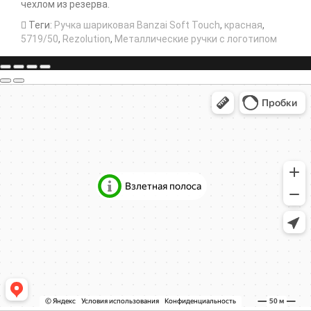
чехлом из резерва.
Теги:
Ручка шариковая Banzai Soft Touch
,
красная
,
5719/50
,
Rezolution
,
Металлические ручки с логотипом