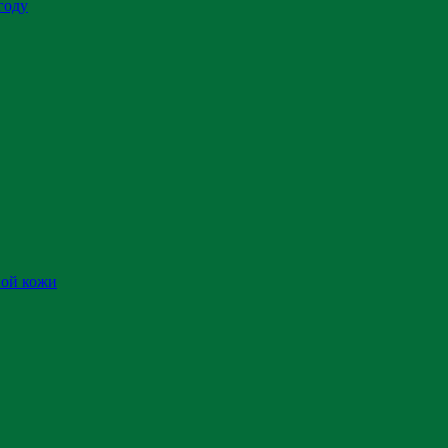
году
ной кожи