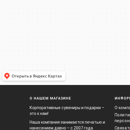
О НАШЕМ МАГАЗИНЕ
ИНФОР
Корпоративные сувениры и подарки –
О комп
это к нам!
Полити
персон
Наша компания занимается печатью и
нанесением давно – с 2007 года.
Связат