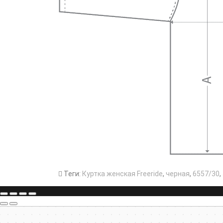
Теги:
Куртка женская Freeride
,
черная
,
6557/30
,