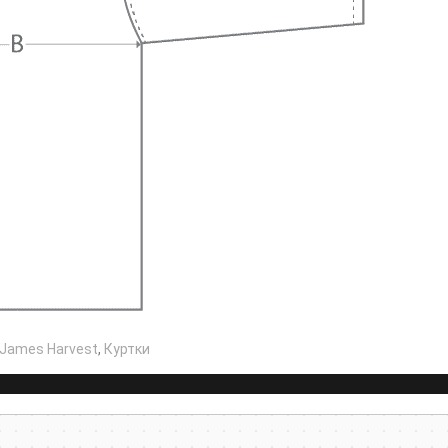
James Harvest
,
Куртки