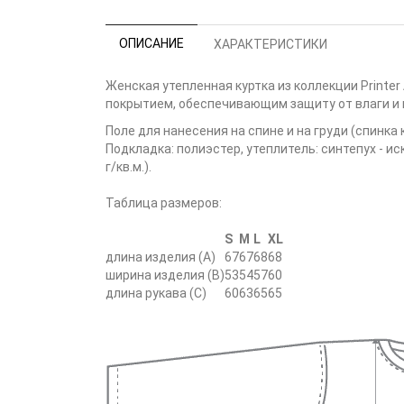
ОПИСАНИЕ
ХАРАКТЕРИСТИКИ
Женская утепленная куртка из коллекции Printer
покрытием, обеспечивающим защиту от влаги и 
Поле для нанесения на спине и на груди (спинк
Подкладка: полиэстер, утеплитель: синтепух - 
г/кв.м.).
Таблица размеров:
S
M
L
XL
длина изделия (A)
67
67
68
68
ширина изделия (B)
53
54
57
60
длина рукава (С)
60
63
65
65