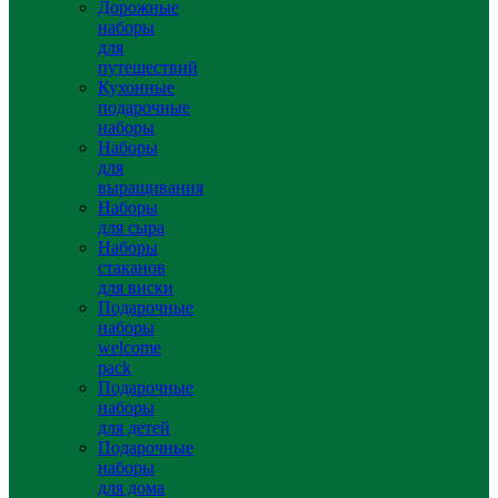
Дорожные
наборы
для
путешествий
Кухонные
подарочные
наборы
Наборы
для
выращивания
Наборы
для сыра
Наборы
стаканов
для виски
Подарочные
наборы
welcome
pack
Подарочные
наборы
для детей
Подарочные
наборы
для дома