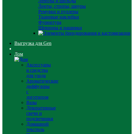
Лейблы и шильды
Ленты, стропы, шнуры
Ремувки и пуллеры
Тканевые наклейки
Фурнитура
Шевроны и нашивки
Выгрузка для Gen
Дом
Аксессуары
и средства
для ухода
Ароматические
диффузоры
с
логотипом
Вазы
Декоративные
свечи и
подсвечники
Домашний
текстиль