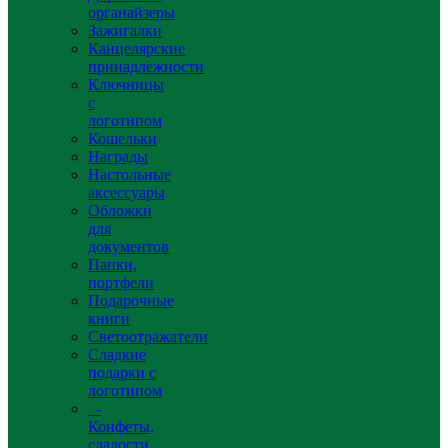
органайзеры
Зажигалки
Канцелярские
принадлежности
Ключницы
с
логотипом
Кошельки
Награды
Настольные
аксессуары
Обложки
для
документов
Папки,
портфели
Подарочные
книги
Светоотражатели
Сладкие
подарки с
логотипом
-
Конфеты,
сладости,