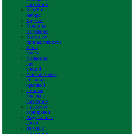
логотипом
Кофейные
наборы
Кружки
Кувшины
и графины
Кухонные
принадлежности
Ланч-
боксы
Мельницы
для
специй
Многоразовые
стаканы с
крышкой
Пивные
бокалы с
логотипом
Предметы
сервировки
Разделочные
доски
Рюмки с
логотипом