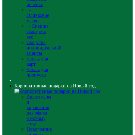
печенье
-
Оливковое
масло
- Специи
Смотреть
все
Средства
индивидуальной
защиты
Чехлы для
карт
Чехлы для
пропуска
Корпоративные подарки на Новый год
Аксессуары
и
украшения
для офиса
к новому
году
Новогодние
гирлянды