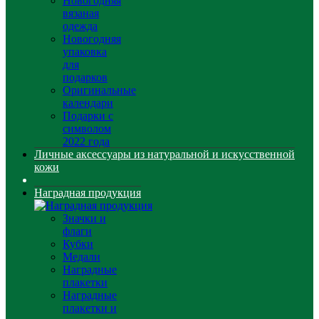
Новогодняя
вязаная
одежда
Новогодняя
упаковка
для
подарков
Оригинальные
календари
Подарки с
символом
2022 года
Личные аксессуары из натуральной и искусственной
кожи
Наградная продукция
Значки и
флаги
Кубки
Медали
Наградные
плакетки
Наградные
плакетки и