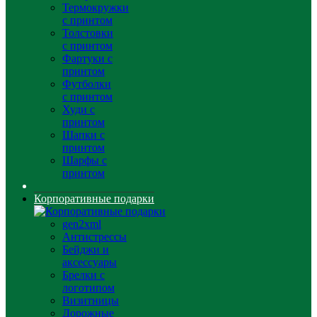
Термокружки
с принтом
Толстовки
с принтом
Фартуки с
принтом
Футболки
с принтом
Худи с
принтом
Шапки с
принтом
Шарфы с
принтом
Корпоративные подарки
gen2xml
Антистрессы
Бейджи и
аксессуары
Брелки с
логотипом
Визитницы
Дорожные