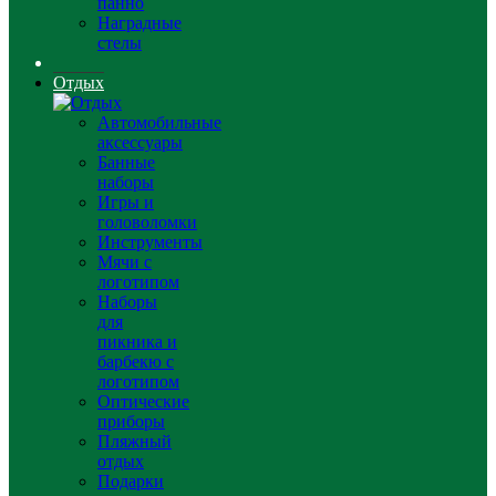
панно
Наградные
стелы
Отдых
Автомобильные
аксессуары
Банные
наборы
Игры и
головоломки
Инструменты
Мячи с
логотипом
Наборы
для
пикника и
барбекю с
логотипом
Оптические
приборы
Пляжный
отдых
Подарки