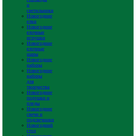
и
светильники
Новогодние
елки
Новогодние
елочные
игрушки
Новогодние
елочные
шары
Новогодние
наборы
Новогодние
наборы
для
творчества
Новогодние
подушки и
пледы
Новогодние
свечи и
подсвечники
Новогодний
стол