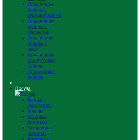
Подарочные
наборы с
термокружками
Подарочные
наборы с
флешками
Подарочные
наборы с
чаем
Подарочные
продуктовые
наборы
Спортивные
наборы
Посуда
Барные
аксессуары
Бокалы
Бутылки
для воды
Заварочные
чайники
Костеры с