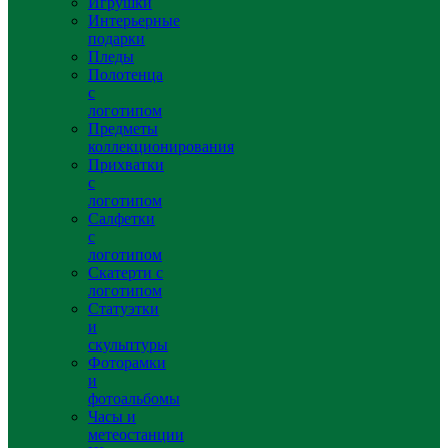
Игрушки
Интерьерные
подарки
Пледы
Полотенца
с
логотипом
Предметы
коллекционирования
Прихватки
с
логотипом
Салфетки
с
логотипом
Скатерти с
логотипом
Статуэтки
и
скульптуры
Фоторамки
и
фотоальбомы
Часы и
метеостанции