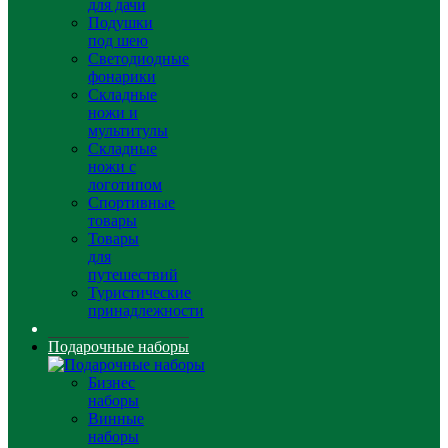
для дачи
Подушки
под шею
Светодиодные
фонарики
Складные
ножи и
мультитулы
Складные
ножи с
логотипом
Спортивные
товары
Товары
для
путешествий
Туристические
принадлежности
Подарочные наборы
Бизнес
наборы
Винные
наборы