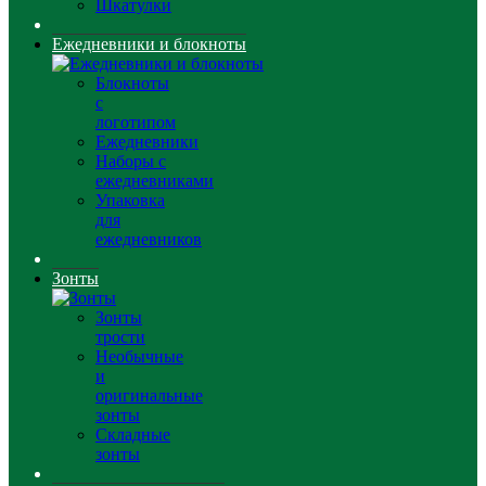
Шкатулки
Ежедневники и блокноты
Блокноты
с
логотипом
Ежедневники
Наборы с
ежедневниками
Упаковка
для
ежедневников
Зонты
Зонты
трости
Необычные
и
оригинальные
зонты
Складные
зонты