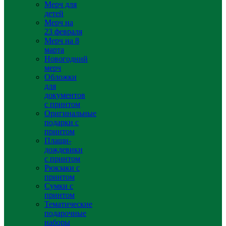
Мерч для
детей
Мерч на
23 февраля
Мерч на 8
марта
Новогодний
мерч
Обложки
для
документов
с принтом
Оригинальные
подарки с
принтом
Плащи-
дождевики
с принтом
Рюкзаки с
принтом
Сумки с
принтом
Тематические
подарочные
наборы