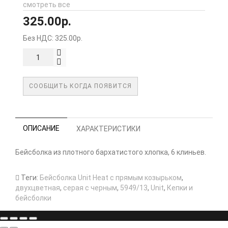
смотреть все
325.00р.
Без НДС: 325.00р.
СООБЩИТЬ КОГДА ПОЯВИТСЯ
ОПИСАНИЕ
ХАРАКТЕРИСТИКИ
Бейсболка из плотного бархатистого хлопка, 6 клиньев.
Теги:
Бейсболка Unit Heat с прямым козырьком
,
двухцветная
,
серая с черным
,
5949/13
,
Unit
,
Кепки и
бейсболки