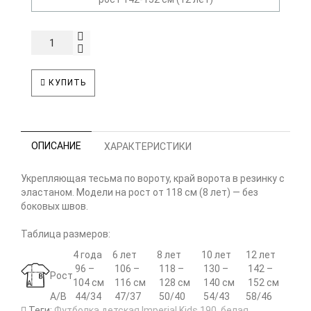
КУПИТЬ
ОПИСАНИЕ
ХАРАКТЕРИСТИКИ
Укрепляющая тесьма по вороту, край ворота в резинку с
эластаном. Модели на рост от 118 см (8 лет) — без
боковых швов.
Таблица размеров:
4 года
6 лет
8 лет
10 лет
12 лет
96 –
106 –
118 –
130 –
142 –
Рост
104 см
116 см
128 см
140 см
152 см
A/B
44/34
47/37
50/40
54/43
58/46
Теги:
Футболка детская Imperial Kids 190
,
белая
,