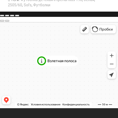
2505/60
,
Sol's
,
Футболки