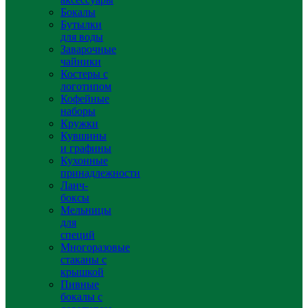
Бокалы
Бутылки
для воды
Заварочные
чайники
Костеры с
логотипом
Кофейные
наборы
Кружки
Кувшины
и графины
Кухонные
принадлежности
Ланч-
боксы
Мельницы
для
специй
Многоразовые
стаканы с
крышкой
Пивные
бокалы с