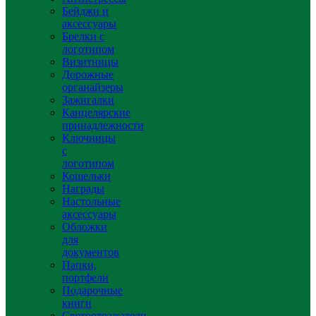
Бейджи и
аксессуары
Брелки с
логотипом
Визитницы
Дорожные
органайзеры
Зажигалки
Канцелярские
принадлежности
Ключницы
с
логотипом
Кошельки
Награды
Настольные
аксессуары
Обложки
для
документов
Папки,
портфели
Подарочные
книги
Светоотражатели