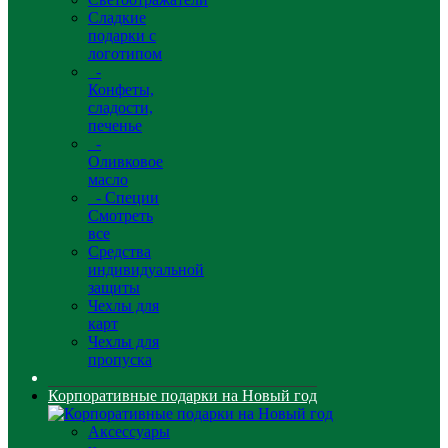
Сладкие
подарки с
логотипом
-
Конфеты,
сладости,
печенье
-
Оливковое
масло
- Специи
Смотреть
все
Средства
индивидуальной
защиты
Чехлы для
карт
Чехлы для
пропуска
Корпоративные подарки на Новый год
Аксессуары