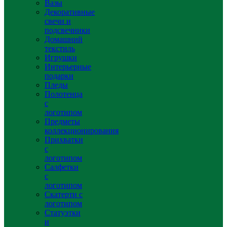
Вазы
Декоративные
свечи и
подсвечники
Домашний
текстиль
Игрушки
Интерьерные
подарки
Пледы
Полотенца
с
логотипом
Предметы
коллекционирования
Прихватки
с
логотипом
Салфетки
с
логотипом
Скатерти с
логотипом
Статуэтки
и