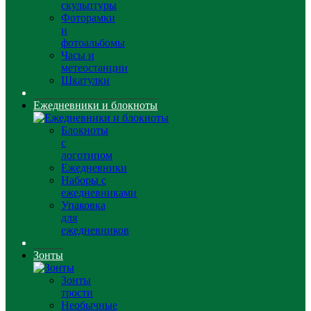
скульптуры
Фоторамки
и
фотоальбомы
Часы и
метеостанции
Шкатулки
Ежедневники и блокноты
Блокноты
с
логотипом
Ежедневники
Наборы с
ежедневниками
Упаковка
для
ежедневников
Зонты
Зонты
трости
Необычные