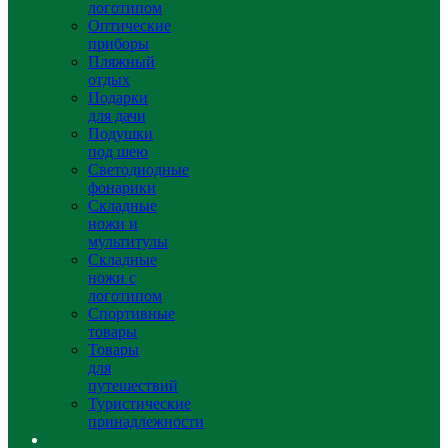
логотипом
Оптические
приборы
Пляжный
отдых
Подарки
для дачи
Подушки
под шею
Светодиодные
фонарики
Складные
ножи и
мультитулы
Складные
ножи с
логотипом
Спортивные
товары
Товары
для
путешествий
Туристические
принадлежности