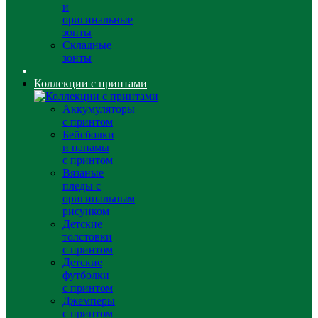
и
оригинальные
зонты
Складные
зонты
Коллекции с принтами
Аккумуляторы
с принтом
Бейсболки
и панамы
с принтом
Вязаные
пледы с
оригинальным
рисунком
Детские
толстовки
с принтом
Детские
футболки
с принтом
Джемперы
с принтом