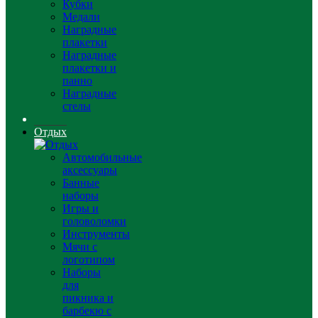
Кубки
Медали
Наградные
плакетки
Наградные
плакетки и
панно
Наградные
стелы
Отдых
Автомобильные
аксессуары
Банные
наборы
Игры и
головоломки
Инструменты
Мячи с
логотипом
Наборы
для
пикника и
барбекю с