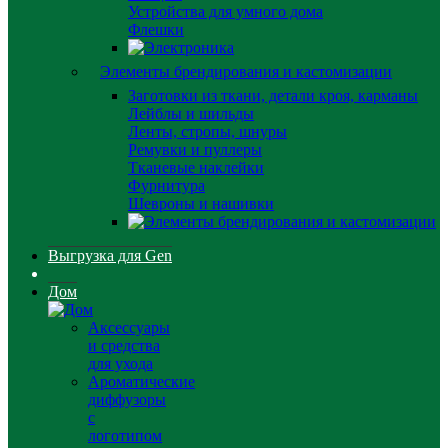
Устройства для умного дома
Флешки
Элементы брендирования и кастомизации
Заготовки из ткани, детали кроя, карманы
Лейблы и шильды
Ленты, стропы, шнуры
Ремувки и пуллеры
Тканевые наклейки
Фурнитура
Шевроны и нашивки
Выгрузка для Gen
Дом
Аксессуары
и средства
для ухода
Ароматические
диффузоры
с
логотипом