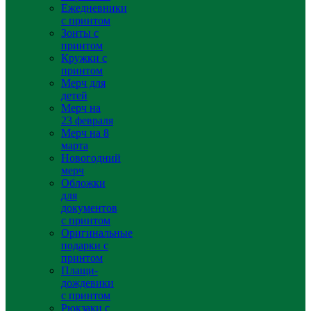
Ежедневники
с принтом
Зонты с
принтом
Кружки с
принтом
Мерч для
детей
Мерч на
23 февраля
Мерч на 8
марта
Новогодний
мерч
Обложки
для
документов
с принтом
Оригинальные
подарки с
принтом
Плащи-
дождевики
с принтом
Рюкзаки с