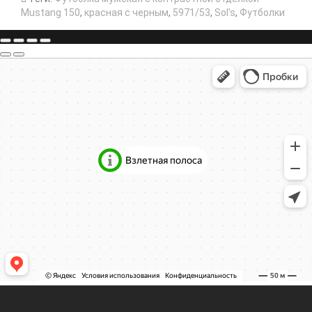
Mustang 150
,
красная с черным
,
5971/53
,
Sol's
,
Футболки