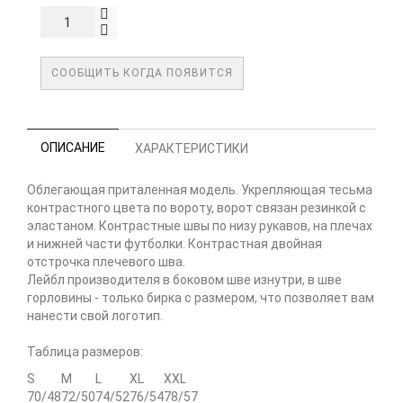
СООБЩИТЬ КОГДА ПОЯВИТСЯ
ОПИСАНИЕ
ХАРАКТЕРИСТИКИ
Облегающая приталенная модель. Укрепляющая тесьма
контрастного цвета по вороту, ворот связан резинкой с
эластаном. Контрастные швы по низу рукавов, на плечах
и нижней части футболки. Контрастная двойная
отстрочка плечевого шва.
Лейбл производителя в боковом шве изнутри, в шве
горловины - только бирка с размером, что позволяет вам
нанести свой логотип.
Таблица размеров:
S
M
L
XL
XXL
70/48
72/50
74/52
76/54
78/57