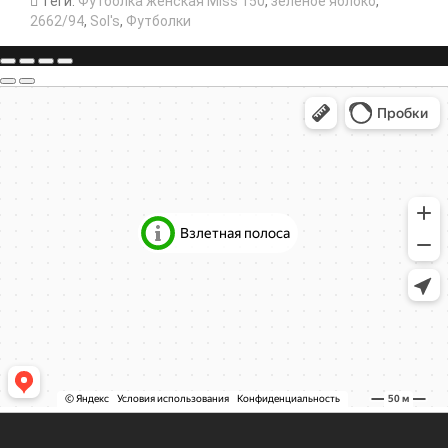
Теги:
Футболка женская Miss 150
,
зеленое яблоко
,
2662/94
,
Sol's
,
Футболки