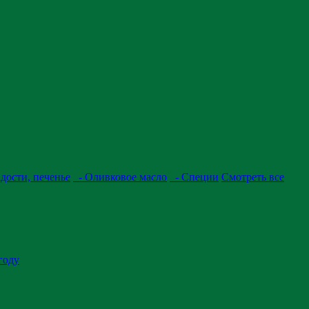
дости, печенье
- Оливковое масло
- Специи
Смотреть все
году