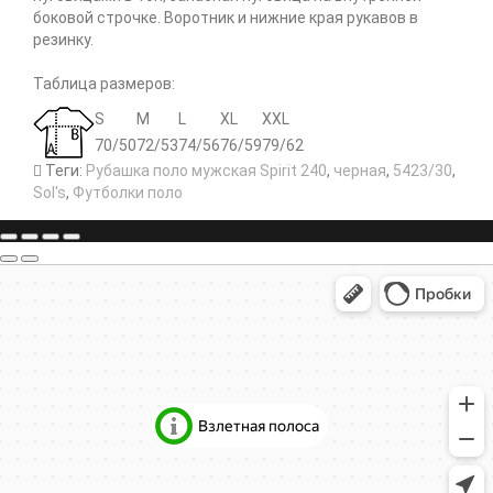
боковой строчке. Воротник и нижние края рукавов в
резинку.
Таблица размеров:
S
M
L
XL
XXL
70/50
72/53
74/56
76/59
79/62
Теги:
Рубашка поло мужская Spirit 240
,
черная
,
5423/30
,
Sol's
,
Футболки поло