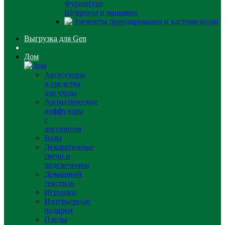
Фурнитура
Шевроны и нашивки
Выгрузка для Gen
Дом
Аксессуары
и средства
для ухода
Ароматические
диффузоры
с
логотипом
Вазы
Декоративные
свечи и
подсвечники
Домашний
текстиль
Игрушки
Интерьерные
подарки
Пледы