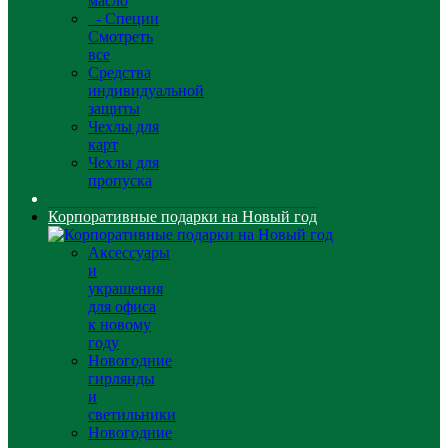
масло
- Специи
Смотреть
все
Средства
индивидуальной
защиты
Чехлы для
карт
Чехлы для
пропуска
Корпоративные подарки на Новый год
Аксессуары
и
украшения
для офиса
к новому
году
Новогодние
гирлянды
и
светильники
Новогодние