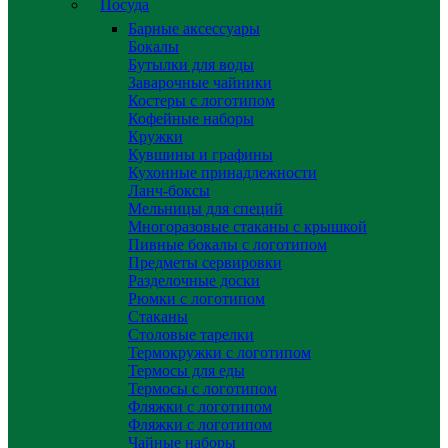
Посуда
Барные аксессуары
Бокалы
Бутылки для воды
Заварочные чайники
Костеры с логотипом
Кофейные наборы
Кружки
Кувшины и графины
Кухонные принадлежности
Ланч-боксы
Мельницы для специй
Многоразовые стаканы с крышкой
Пивные бокалы с логотипом
Предметы сервировки
Разделочные доски
Рюмки с логотипом
Стаканы
Столовые тарелки
Термокружки с логотипом
Термосы для еды
Термосы с логотипом
Фляжки с логотипом
Фляжки с логотипом
Чайные наборы