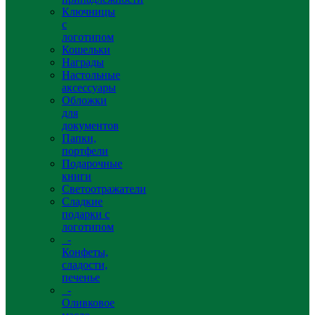
Ключницы
с
логотипом
Кошельки
Награды
Настольные
аксессуары
Обложки
для
документов
Папки,
портфели
Подарочные
книги
Светоотражатели
Сладкие
подарки с
логотипом
-
Конфеты,
сладости,
печенье
-
Оливковое