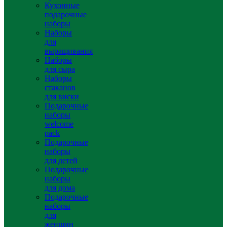
Кухонные
подарочные
наборы
Наборы
для
выращивания
Наборы
для сыра
Наборы
стаканов
для виски
Подарочные
наборы
welcome
pack
Подарочные
наборы
для детей
Подарочные
наборы
для дома
Подарочные
наборы
для
женщин