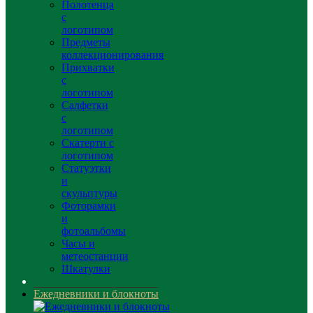
Полотенца
с
логотипом
Предметы
коллекционирования
Прихватки
с
логотипом
Салфетки
с
логотипом
Скатерти с
логотипом
Статуэтки
и
скульптуры
Фоторамки
и
фотоальбомы
Часы и
метеостанции
Шкатулки
Ежедневники и блокноты