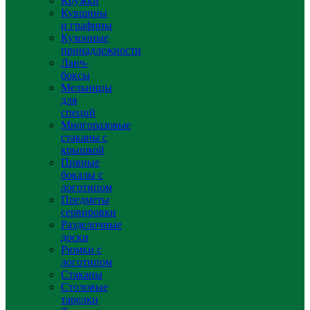
Кружки
Кувшины
и графины
Кухонные
принадлежности
Ланч-
боксы
Мельницы
для
специй
Многоразовые
стаканы с
крышкой
Пивные
бокалы с
логотипом
Предметы
сервировки
Разделочные
доски
Рюмки с
логотипом
Стаканы
Столовые
тарелки