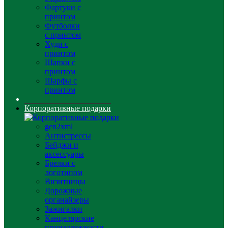
Фартуки с
принтом
Футболки
с принтом
Худи с
принтом
Шапки с
принтом
Шарфы с
принтом
Корпоративные подарки
gen2xml
Антистрессы
Бейджи и
аксессуары
Брелки с
логотипом
Визитницы
Дорожные
органайзеры
Зажигалки
Канцелярские
принадлежности