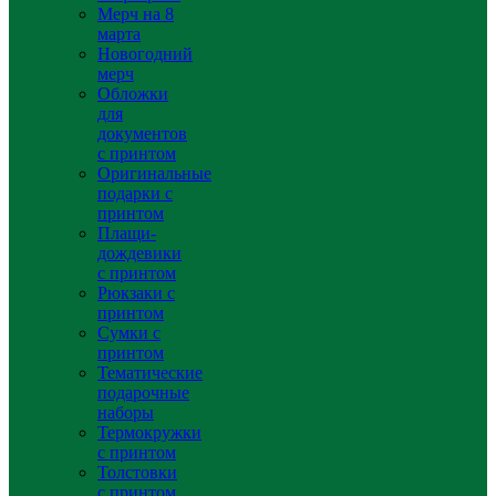
Мерч на 8
марта
Новогодний
мерч
Обложки
для
документов
с принтом
Оригинальные
подарки с
принтом
Плащи-
дождевики
с принтом
Рюкзаки с
принтом
Сумки с
принтом
Тематические
подарочные
наборы
Термокружки
с принтом
Толстовки
с принтом