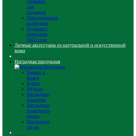
упаковка
для
подарков
Оригинальные
календари
Подарки с
символом
2022 года
Личные аксессуары из натуральной и искусственной
кожи
Наградная продукция
Значки и
флаги
Кубки
Медали
Наградные
плакетки
Наградные
плакетки и
панно
Наградные
стелы