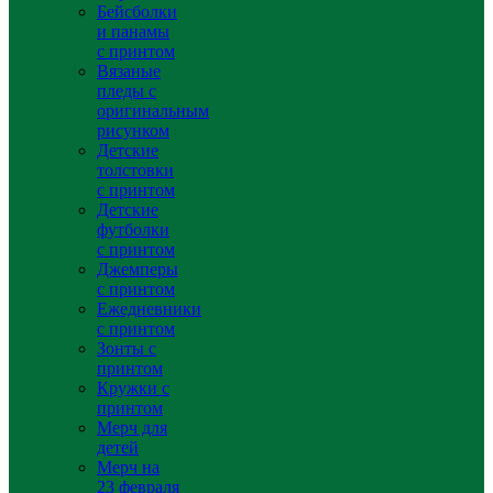
Бейсболки
и панамы
с принтом
Вязаные
пледы с
оригинальным
рисунком
Детские
толстовки
с принтом
Детские
футболки
с принтом
Джемперы
с принтом
Ежедневники
с принтом
Зонты с
принтом
Кружки с
принтом
Мерч для
детей
Мерч на
23 февраля