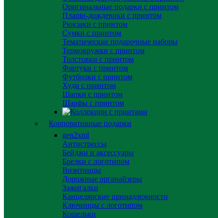
Оригинальные подарки с принтом
Плащи-дождевики с принтом
Рюкзаки с принтом
Сумки с принтом
Тематические подарочные наборы
Термокружки с принтом
Толстовки с принтом
Фартуки с принтом
Футболки с принтом
Худи с принтом
Шапки с принтом
Шарфы с принтом
Корпоративные подарки
gen2xml
Антистрессы
Бейджи и аксессуары
Брелки с логотипом
Визитницы
Дорожные органайзеры
Зажигалки
Канцелярские принадлежности
Ключницы с логотипом
Кошельки